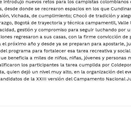
ntrodujo nuevos retos para los campistas colombianos qu
, desde donde se recrearon espacios en los que Cundinam
sión, Vichada, de cumplimiento; Chocó de tradición y alegr
razgo, Bogotá de trayectoria y técnica campamentil, Valle l
acidad, gestión y compromiso para seguir luchando por 
ciones regresaron a sus casas, con la firme convicción de
 el próximo año y desde ya se preparan para apostarle, ju
 del programa para fortalecer esa tarea recreativa y soci
e beneficia a miles de niños, niñas, jóvenes y personas 
alificaron los participantes la tarea cumplida por Coldep
lda, quien dejó un nivel muy alto, en la organización del ev
ndidatos de la XXIII versión del Campamento Nacional Ju