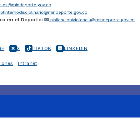
iales@mindeporte.gov.co
olinternodisciplinario@mindeporte.gov.co
ro en el Deporte:
nisilencioniviolencia@mindeporte.gov.co
BE
X
TIKTOK
LINKEDIN
iones
Intranet