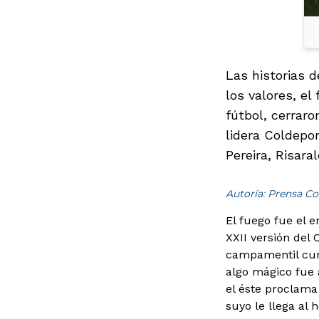
Las historias d
los valores, el 
fútbol, cerrar
lidera Coldepor
Pereira, Risaral
Autoría: Prensa Co
El fuego fue el 
XXII versión del
campamentil cum
algo mágico fue
el éste proclama
suyo le llega al