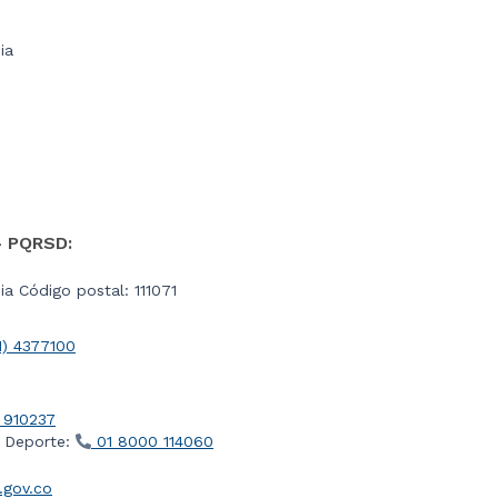
ia
- PQRSD:
a Código postal: 111071
1) 4377100
 910237
l Deporte:
01 8000 114060
gov.co