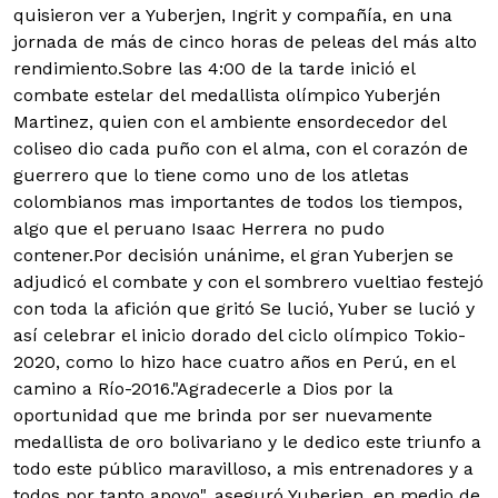
quisieron ver a Yuberjen, Ingrit y compañía, en una
jornada de más de cinco horas de peleas del más alto
rendimiento.
Sobre las 4:00 de la tarde inició el
combate estelar del medallista olímpico Yuberjén
Martinez, quien con el ambiente ensordecedor del
coliseo dio cada puño con el alma, con el corazón de
guerrero que lo tiene como uno de los atletas
colombianos mas importantes de todos los tiempos,
algo que el peruano Isaac Herrera no pudo
contener.Por decisión unánime, el gran Yuberjen se
adjudicó el combate y con el sombrero vueltiao festejó
con toda la afición que gritó Se lució, Yuber se lució y
así celebrar el inicio dorado del ciclo olímpico Tokio-
2020, como lo hizo hace cuatro años en Perú, en el
camino a Río-2016."Agradecerle a Dios por la
oportunidad que me brinda por ser nuevamente
medallista de oro bolivariano y le dedico este triunfo a
todo este público maravilloso, a mis entrenadores y a
todos por tanto apoyo", aseguró Yuberjen, en medio de