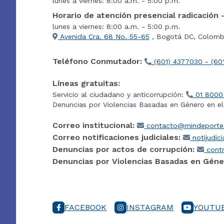
lunes a viernes: 8:00 a.m. - 5:00 p.m.
Horario de atención presencial radicación 
lunes a viernes: 8:00 a.m. - 5:00 p.m.
Avenida Cra. 68 No. 55-65
, Bogotá DC, Colombi
Teléfono Conmutador:
(601) 4377030 - (60
Líneas gratuitas:
Servicio al ciudadano y anticorrupción:
01 8000
Denuncias por Violencias Basadas en Género en e
Correo institucional:
contacto@mindeporte.
Correo notificaciones judiciales:
notijudic
Denuncias por actos de corrupción:
contr
Denuncias por Violencias Basadas en Géne
FACEBOOK
INSTAGRAM
YOUTU