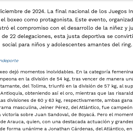
iciembre de 2024. La final nacional de los Juegos I
 el boxeo como protagonista. Este evento, organizado
tró el compromiso con el desarrollo de la niñez y 
n de 22 delegaciones, esta justa deportiva se convir
 social para niños y adolescentes amantes del ring.
indeporte
xeo dejó momentos inolvidables. En la categoría femenina,
peona en la división de 54 kg, tras vencer de manera un
amante, del Tolima, triunfó en la división de 57 kg, al sup
Antioquia, obteniendo así el oro, mientras que las risaral
as divisiones de 60 y 63 kg, respectivamente, ambas gan
 rama masculina, Jeiner Pérez, del Atlántico, fue campeón
 victoria sobre Juan Sandoval, de Boyacá. Pero el mome
 de Arauca, quien, con una destacada actuación y grande
 de forma unánime a Jonathan Cárdenas, del Atlántico, en l