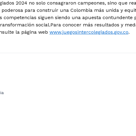
egiados 2024 no solo consagraron campeones, sino que re
poderosa para construir una Colombia más unida y equitat
as competencias siguen siendo una apuesta contundente po
 transformación social.Para conocer más resultados y medal
onsulte la página web
www.juegosintercolegiados.gov.co
.
ia