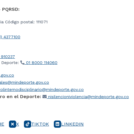
- PQRSD:
a Código postal: 111071
1) 4377100
 910237
l Deporte:
01 8000 114060
gov.co
iales@mindeporte.gov.co
olinternodisciplinario@mindeporte.gov.co
ro en el Deporte:
nisilencioniviolencia@mindeporte.gov.co
BE
X
TIKTOK
LINKEDIN