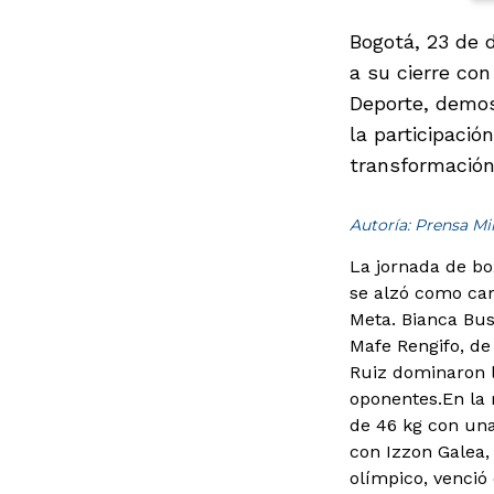
Bogotá, 23 de d
a su cierre con
Deporte, demos
la participació
transformación
Autoría: Prensa M
La jornada de bo
se alzó como cam
Meta. Bianca Bust
Mafe Rengifo, de 
Ruiz dominaron l
oponentes.
En la
de 46 kg con una
con Izzon Galea,
olímpico, venció