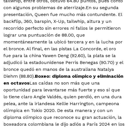
tailwhip, entre otros, obtuvo 64.80 puntos, pues contó
con algunos problemas de aterrizaje.En su segunda
presentación, Queen fue mucho más contundente. El
backflip, 360, barspin, X-Up, tailwhip, altura y un
recorrido perfecto sin errores ni fallos le permitieron
lograr una puntuación de 88.00, que
momentáneamente la ubicó tercera y en la lucha por
el bronce. Al final, en las pistas La Concorde, el oro
fue para la china Yawen Deng (92.60), la plata se la
adjudicó la estadounidense Perris Benegas (90.70) y el
bronce quedó en manos de la australiana Natalya
Diehm (88.80).
Boxeo: diploma olímpico y eliminación
en octavos
Las caídas no son más que una
oportunidad para levantarse más fuerte y eso sí que
lo tiene claro Angie Valdés, quien perdió, en una dura
pelea, ante la irlandesa Kellie Harrington, campeona
olímpica en Tokio 2020. De esta manera y con un
diploma olímpico que reconoce su gran actuación, la
boxeadora colombiana le dijo adiós a París 2024 en los