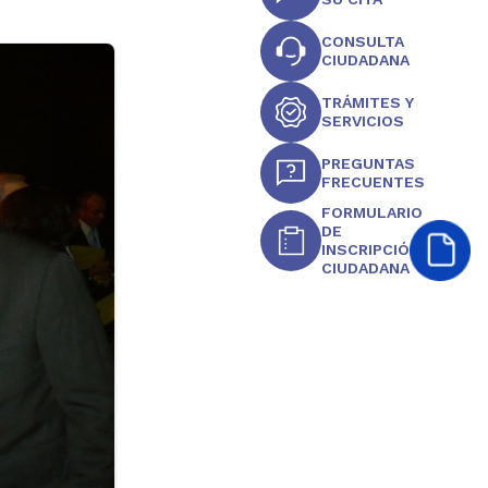
CONSULTA
CIUDADANA
TRÁMITES Y
SERVICIOS
PREGUNTAS
FRECUENTES
FORMULARIO
DE
INSCRIPCIÓN
CIUDADANA