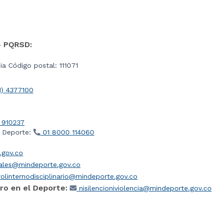
- PQRSD:
a Código postal: 111071
1) 4377100
 910237
l Deporte:
01 8000 114060
gov.co
iales@mindeporte.gov.co
olinternodisciplinario@mindeporte.gov.co
ro en el Deporte:
nisilencioniviolencia@mindeporte.gov.co