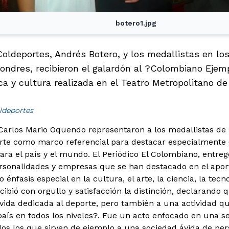
botero1.jpg
 Coldeportes, Andrés Botero, y los medallistas en lo
ondres, recibieron el galardón al ?Colombiano Ejem
a y cultura realizada en el Teatro Metropolitano de
ldeportes
Carlos Mario Oquendo representaron a los medallistas de
rte como marco referencial para destacar especialmente 
ara el país y el mundo.
El Periódico El Colombiano, entreg
ersonalidades y empresas que se han destacado en el apor
o énfasis especial en la cultura, el arte, la ciencia, la tec
cibió con orgullo y satisfacción la distinción, declarand
vida dedicada al deporte, pero también a una actividad q
país en todos los niveles?. Fue un acto enfocado en una 
dos los que sirven de ejemplo a una sociedad ávida de 