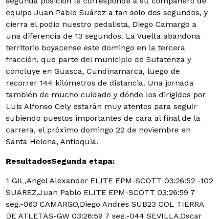
segunda posición le corresponde a su compañero de
equipo Juan Pablo Suárez a tan solo dos segundos, y
cierra el podio nuestro pedalista, Diego Camargo a
una diferencia de 13 segundos. La Vuelta abandona
territorio boyacense este domingo en la tercera
fracción, que parte del municipio de Sutatenza y
concluye en Guasca, Cundinamarca, luego de
recorrer 144 kilómetros de distancia. Una jornada
también de mucho cuidado y dónde los dirigidos por
Luis Alfonso Cely estarán muy atentos para seguir
subiendo puestos importantes de cara al final de la
carrera, el próximo domingo 22 de noviembre en
Santa Helena, Antioquia.
Resultados
Segunda etapa:
1 GIL,Angel Alexander ELITE EPM-SCOTT 03:26:52 -10
2
SUAREZ,Juan Pablo ELITE EPM-SCOTT 03:26:59 7
seg.-063 CAMARGO,Diego Andres SUB23 COL TIERRA
DE ATLETAS-GW 03:26:59 7 seg.-044 SEVILLA,Oscar