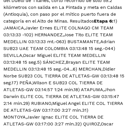
del Duelo de Titanes, corto recorrido de solo 59.2
kilómetros con salida en La Pintada y meta en Caldas
(Antioquia), con paso por el mítico puerto fuera de
categoría en el Alto de Minas. Resultados
Etapa 6:
1)
JAMAICA,Javier Ernes ELITE COLNAGO CM TEAM
03:13:33 -102) HERNANDEZ,Jose Tito ELITE TEAM
MEDELLIN 03:13:33 mt.-063) BUSTAMANTE,Adrian
SUB23 UAE TEAM COLOMBIA 03:13:48 15 seg.-044)
SEVILLA,Oscar Miguel ELITE TEAM MEDELLIN
03:13:48 15 seg.5) SÁNCHEZ,Brayan ELITE TEAM
MEDELLIN 03:13:48 15 seg.-04...6) MERCHAN,Didier
Norbe SUB23 COL TIERRA DE ATLETAS-GW 03:13:48 15
seg.17) PEÑA,Wilson E SUB23 COL TIERRA DE
ATLETAS-GW 03:14:57 1:24 min.18) ATAPUMA,Jhon
Darwin ELITE COL TIERRA DE ATLETAS-GW 03:15:47
2:14 min.29) RUBIANO,Miguel Angel ELITE COL TIERRA
DE ATLETAS-GW 03:17:00 3:27 min.31)
MONTOYA,Javier Ignac ELITE COL TIERRA DE
ATLETAS-GW 03:17:00 3:27 min.32) QUIROZ,Oscar