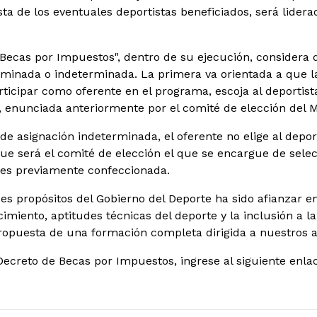
ista de los eventuales deportistas beneficiados, será lide
Becas por Impuestos", dentro de su ejecución, considera
rminada o indeterminada. La primera va orientada a que la
rticipar como oferente en el programa, escoja al deportist
s, enunciada anteriormente por el comité de elección del M
de asignación indeterminada, el oferente no elige al depor
que será el comité de elección el que se encargue de selec
ibles previamente confeccionada.
es propósitos del Gobierno del Deporte ha sido afianzar 
cimiento, aptitudes técnicas del deporte y la inclusión a
opuesta de una formación completa dirigida a nuestros at
Decreto de Becas por Impuestos, ingrese al siguiente enla