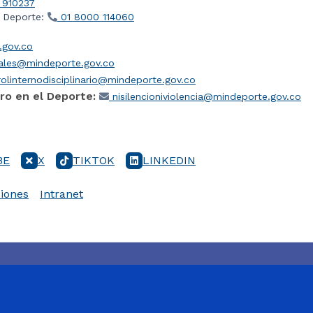
 910237
l Deporte:
01 8000 114060
gov.co
iales@mindeporte.gov.co
olinternodisciplinario@mindeporte.gov.co
ro en el Deporte:
nisilencioniviolencia@mindeporte.gov.co
BE
X
TIKTOK
LINKEDIN
iones
Intranet