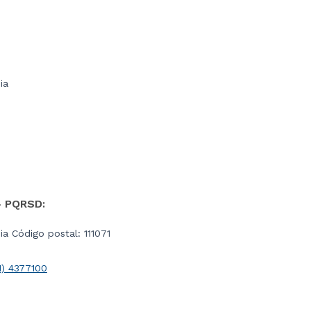
ia
- PQRSD:
a Código postal: 111071
1) 4377100