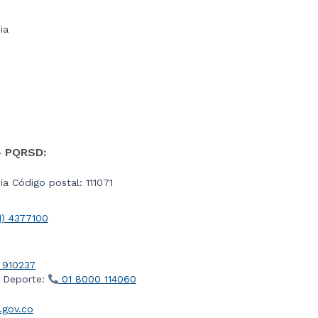
ia
- PQRSD:
a Código postal: 111071
1) 4377100
 910237
l Deporte:
01 8000 114060
gov.co