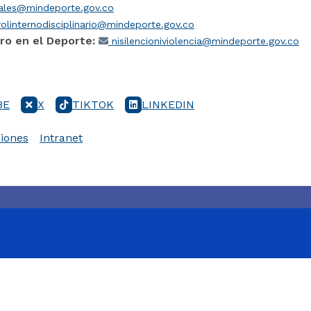
iales@mindeporte.gov.co
olinternodisciplinario@mindeporte.gov.co
ro en el Deporte:
nisilencioniviolencia@mindeporte.gov.co
BE
X
TIKTOK
LINKEDIN
iones
Intranet