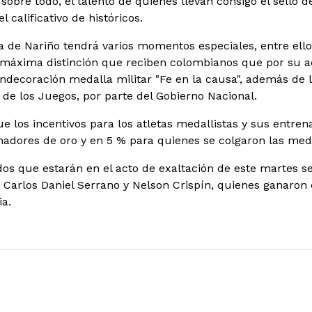
sobre todo, el talento de quienes llevan consigo el sello 
calificativo de históricos.
sa de Nariño tendrá varios momentos especiales, entre ell
 máxima distinción que reciben colombianos que por su a
ondecoración medalla militar "Fe en la causa", además de l
 de los Juegos, por parte del Gobierno Nacional.
e los incentivos para los atletas medallistas y sus entre
nadores de oro y en 5 % para quienes se colgaron las meda
ados que estarán en el acto de exaltación de este martes s
 Carlos Daniel Serrano y Nelson Crispín, quienes ganaron
a.