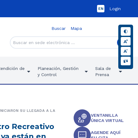
Login
EN
Buscar
Mapa
Rendición de
Planeación, Gestión
Sala de
y Control
Prensa
NICIARON SU LLEGADA A LA
VENTANILLA
ÚNICA VIRTUAL
tro Recreativo
AGENDE AQUÍ
ya están en
SU CITA