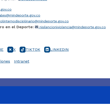
gov.co
iales@mindeporte.gov.co
olinternodisciplinario@mindeporte.gov.co
ro en el Deporte:
nisilencioniviolencia@mindeporte.gov.co
BE
X
TIKTOK
LINKEDIN
iones
Intranet