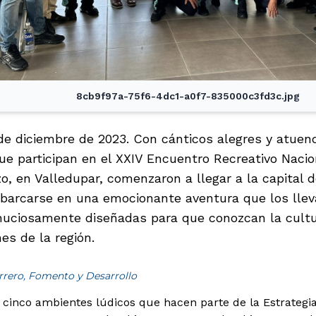
8cb9f97a-75f6-4dc1-a0f7-835000c3fd3c.jpg
 de diciembre de 2023. Con cánticos alegres y atuend
ue participan en el XXIV Encuentro Recreativo Naci
, en Valledupar, comenzaron a llegar a la capital 
barcarse en una emocionante aventura que los llev
nuciosamente diseñadas para que conozcan la cultu
nes de la región.
rrero, Fomento y Desarrollo
 cinco ambientes lúdicos que hacen parte de la Estrategi