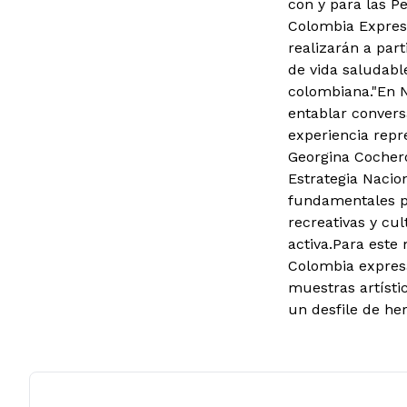
con y para las P
Colombia Expresa
realizarán a part
de vida saludabl
colombiana.
"En 
entablar convers
experiencia repre
Georgina Cochero
Estrategia Nacio
fundamentales par
recreativas y cul
activa.
Para este 
Colombia expres
muestras artístic
un desfile de he