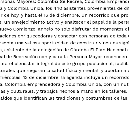
ersonas Mayores: Colombia Se Recrea, Colombia Emprende
 y Colombia Unida, los 440 asistentes provenientes de dif
ir de hoy, y hasta el 16 de diciembre, un recorrido que pr
e, un envejecimiento activo y enaltecer el papel de la per
Nuevo Comienzo, anhelo no solo disfrutar de momentos div
aciones enriquecedoras y conectar con personas de toda 
senta una valiosa oportunidad de construir vínculos signif
, asistente de la delegación de Córdoba.
El Plan Nacional 
nal de Recreación con y para la Persona Mayor reconocen
a el bienestar integral de este grupo poblacional, facilit
turales que mejoran la salud física y mental, y aportan a 
miércoles, 13 de diciembre, la agenda incluye un recorrid
a, Colombia emprendedora y Colombia Unida, con un nut
as y culturales, y trabajos hechos a mano en los talleres.
raldos que identifican las tradiciones y costumbres de las