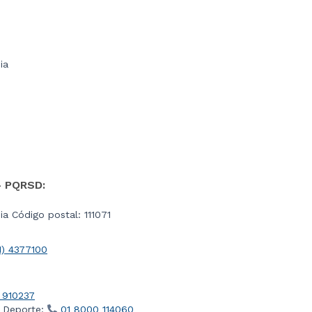
ia
- PQRSD:
a Código postal: 111071
1) 4377100
 910237
l Deporte:
01 8000 114060