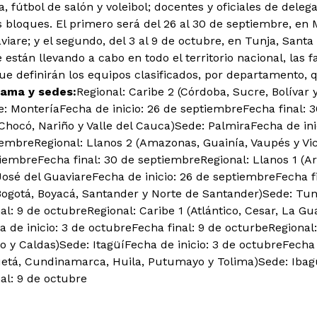
la, fútbol de salón y voleibol; docentes y oficiales de del
 bloques. El primero será del 26 al 30 de septiembre, en M
iare; y el segundo, del 3 al 9 de octubre, en Tunja, Santa
stán llevando a cabo en todo el territorio nacional, las f
e definirán los equipos clasificados, por departamento, q
ama y sedes:
Regional: Caribe 2 (Córdoba, Sucre, Bolívar 
e: MonteríaFecha de inicio: 26 de septiembreFecha final: 
 Chocó, Nariño y Valle del Cauca)Sede: PalmiraFecha de in
tiembreRegional: Llanos 2 (Amazonas, Guainía, Vaupés y Vi
ptiembreFecha final: 30 de septiembreRegional: Llanos 1 (A
osé del GuaviareFecha de inicio: 26 de septiembreFecha fi
Bogotá, Boyacá, Santander y Norte de Santander)Sede: Tunj
al: 9 de octubreRegional: Caribe 1 (Atlántico, Cesar, La G
 de inicio: 3 de octubreFecha final: 9 de octurbeRegional:
o y Caldas)Sede: ItagüíFecha de inicio: 3 de octubreFecha 
etá, Cundinamarca, Huila, Putumayo y Tolima)Sede: Ibagu
al: 9 de octubre