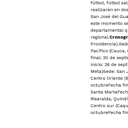
fútbol, fútbol sa
realizarán en dos
San José del Guav
este momento se e
departamental qu
regional.
Cronogr
Providencia).Sed
Pacífico (Cauca,
final: 30 de sep
inicio: 26 de se
Meta)Sede: San J
Centro Oriente (
octubreFecha fin
Santa MartaFecha
Risaralda, Quindí
Centro sur (Caqu
octubreFecha fin