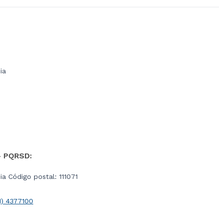
ia
- PQRSD:
a Código postal: 111071
1) 4377100