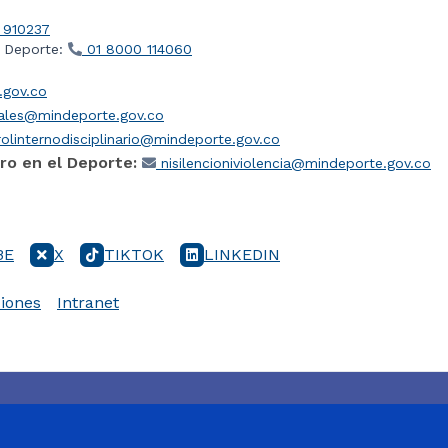
 910237
l Deporte:
01 8000 114060
gov.co
iales@mindeporte.gov.co
olinternodisciplinario@mindeporte.gov.co
ro en el Deporte:
nisilencioniviolencia@mindeporte.gov.co
BE
X
TIKTOK
LINKEDIN
iones
Intranet