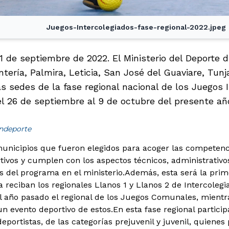
Juegos-Intercolegiados-fase-regional-2022.jpeg
1 de septiembre de 2022. El Ministerio del Deporte d
tería, Palmira, Leticia, San José del Guaviare, Tunj
s sedes de la fase regional nacional de los Juegos 
el 26 de septiembre al 9 de octubre del presente añ
indeporte
unicipios que fueron elegidos para acoger las competenc
tivos y cumplen con los aspectos técnicos, administrativos 
s del programa en el ministerio.
Además, esta será la prim
a reciban los regionales Llanos 1 y Llanos 2 de Intercoleg
l año pasado el regional de los Juegos Comunales, mient
un evento deportivo de estos.
En esta fase regional partici
eportistas, de las categorías prejuvenil y juvenil, quienes