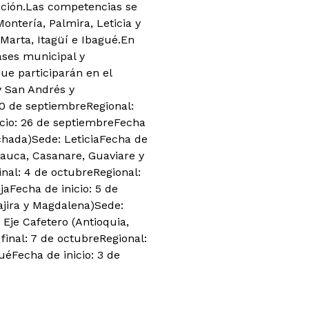
egación.Las competencias se
ontería, Palmira, Leticia y
 Marta, Itagüí e Ibagué.En
ases municipal y
ue participarán en el
y San Andrés y
30 de septiembreRegional:
icio: 26 de septiembreFecha
chada)Sede: LeticiaFecha de
rauca, Casanare, Guaviare y
nal: 4 de octubreRegional:
aFecha de inicio: 5 de
uajira y Magdalena)Sede:
 Eje Cafetero (Antioquia,
final: 7 de octubreRegional:
éFecha de inicio: 3 de