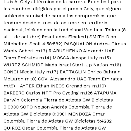
Luis A. Cely al término de la carrera. Buen test para
los hombres dirigidos por el propio Cely, que siguen
subiendo su nivel de cara a los compromisos que
tendrán desde el mes de octubre en territorio
nacional, iniciado con la tradicional Vuelta al Tolima (8
al 11 de octubre).Resultados Finales1) SMITH Dion
Mitchelton-Scott 4:58:582) PASQUALON Andrea Circus
Wanty Gobert m.t3) RIABUSHENKO Alexandr UAE-
Team Emirates m.t4) MOSCA Jacopo Italy m.t5)
WÜRTZ SCHMIDT Mads Israel Start-Up Nation m.t6)
CONCI Nicola Italy m.t7) BATTAGLIN Enrico Bahrain
McLaren m.t8) COVI Alessandro UAE-Team Emirates
m.t9) HAYTER Ethan INEOS Grenadiers m.t10)
BARBERO Carlos NTT Pro Cycling m.t26 ATAPUMA
Darwin Colombia Tierra de Atletas GW Bicicletas
0:0930 SOTO Nelson Andrés Colombia Tierra de
Atletas GW Bicicletas 0:0981 MENDOZA Omar
Colombia Tierra de Atletas GW Bicicletas 5:4282
QUIROZ Óscar Colombia Tierra de Atletas GW