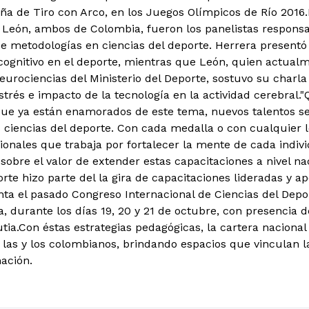
eña de Tiro con Arco, en los Juegos Olímpicos de Río 2016.
 León, ambos de Colombia, fueron los panelistas responsa
e metodologías en ciencias del deporte. Herrera presentó
ognitivo en el deporte, mientras que León, quien actualme
urociencias del Ministerio del Deporte, sostuvo su charla 
estrés e impacto de la tecnología en la actividad cerebra
que ya están enamorados de este tema, nuevos talentos s
s ciencias del deporte. Con cada medalla o con cualquier l
ionales que trabaja por fortalecer la mente de cada indivi
 sobre el valor de extender estas capacitaciones a nivel na
orte hizo parte del la gira de capacitaciones lideradas y 
a el pasado Congreso Internacional de Ciencias del Depor
, durante los días 19, 20 y 21 de octubre, con presencia de
tia.Con éstas estrategias pedagógicas, la cartera nacional
as y los colombianos, brindando espacios que vinculan l
ación.