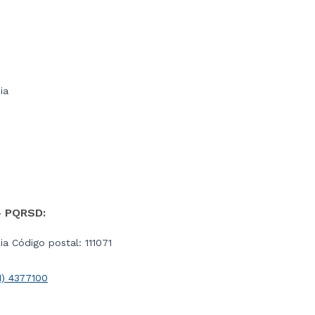
ia
- PQRSD:
a Código postal: 111071
1) 4377100