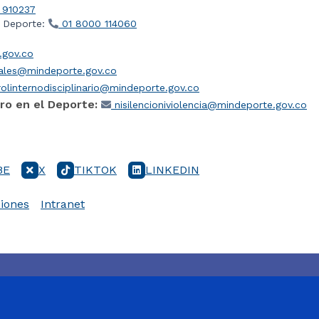
 910237
l Deporte:
01 8000 114060
gov.co
iales@mindeporte.gov.co
olinternodisciplinario@mindeporte.gov.co
ro en el Deporte:
nisilencioniviolencia@mindeporte.gov.co
BE
X
TIKTOK
LINKEDIN
iones
Intranet