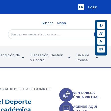
Login
EN
Buscar
Mapa
Rendición de
Planeación, Gestión
Sala de
y Control
Prensa
DAS AL DEPORTE A ESTUDIANTES
VENTANILLA
ÚNICA VIRTUAL
el Deporte
AGENDE AQUÍ
 académica
SU CITA