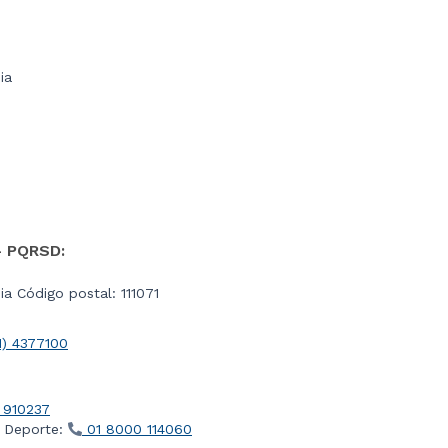
ia
- PQRSD:
a Código postal: 111071
1) 4377100
 910237
l Deporte:
01 8000 114060