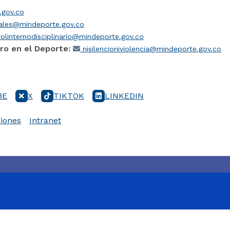
gov.co
iales@mindeporte.gov.co
olinternodisciplinario@mindeporte.gov.co
ro en el Deporte:
nisilencioniviolencia@mindeporte.gov.co
BE
X
TIKTOK
LINKEDIN
iones
Intranet