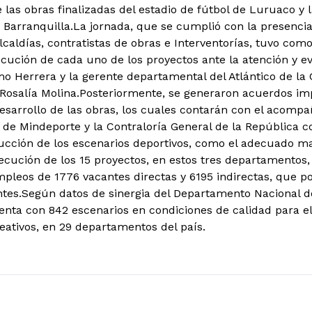
 las obras finalizadas del estadio de fútbol de Luruaco y 
 Barranquilla.
La jornada, que se cumplió con la presencia
lcaldías, contratistas de obras e Interventorías, tuvo com
ecución de cada uno de los proyectos ante la atención y ev
mo Herrera y la gerente departamental del Atlántico de la 
 Rosalía Molina.Posteriormente, se generaron acuerdos imp
sarrollo de las obras, los cuales contarán con el acomp
de Mindeporte y la Contraloría General de la República con
ucción de los escenarios deportivos, como el adecuado ma
jecución de los 15 proyectos, en estos tres departamentos
pleos de 1776 vacantes directas y 6195 indirectas, que p
ntes.Según datos de sinergia del Departamento Nacional d
enta con 842 escenarios en condiciones de calidad para e
reativos, en 29 departamentos del país.