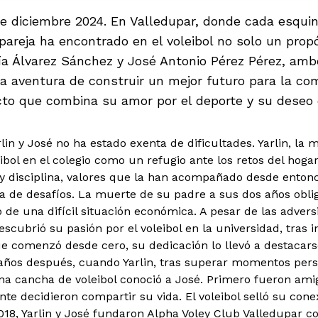
de diciembre 2024. En Valledupar, donde cada esquin
pareja ha encontrado en el voleibol no solo un prop
aría Álvarez Sánchez y José Antonio Pérez Pérez, am
a aventura de construir un mejor futuro para la co
cto que combina su amor por el deporte y su deseo 
rlin y José no ha estado exenta de dificultades. Yarlin, l
ibol en el colegio como un refugio ante los retos del hogar
y disciplina, valores que la han acompañado desde entonc
na de desafíos. La muerte de su padre a sus dos años oblig
o de una difícil situación económica. A pesar de las adver
escubrió su pasión por el voleibol en la universidad, tras
e comenzó desde cero, su dedicación lo llevó a destacars
 años después, cuando Yarlin, tras superar momentos pers
na cancha de voleibol conoció a José. Primero fueron am
te decidieron compartir su vida. El voleibol selló su cone
18, Yarlin y José fundaron Alpha Voley Club Valledupar con