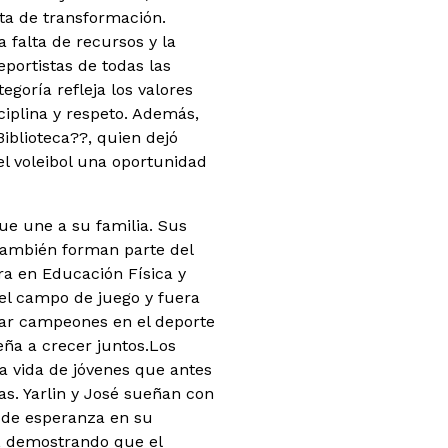
ta de transformación.
 falta de recursos y la
eportistas de todas las
goría refleja los valores
ciplina y respeto. Además,
iblioteca??, quien dejó
l voleibol una oportunidad
que une a su familia. Sus
e también forman parte del
ra en Educación Física y
 el campo de juego y fuera
ar campeones en el deporte
seña a crecer juntos.Los
la vida de jóvenes que antes
s. Yarlin y José sueñan con
r de esperanza en su
a, demostrando que el