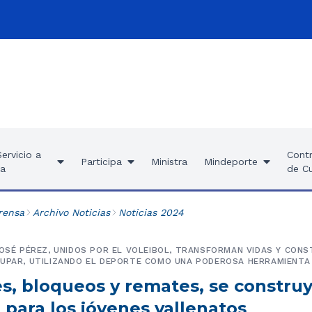
ervicio a
Contr
Participa
Ministra
Mindeporte
ía
de C
rensa
Archivo Noticias
Noticias 2024
JOSÉ PÉREZ, UNIDOS POR EL VOLEIBOL, TRANSFORMAN VIDAS Y CON
UPAR, UTILIZANDO EL DEPORTE COMO UNA PODEROSA HERRAMIENTA 
s, bloqueos y remates, se constru
para los jóvenes vallenatos