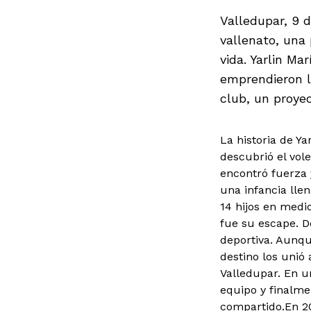
Valledupar, 9 
vallenato, una 
vida. Yarlin M
emprendieron l
club, un proye
La historia de Ya
descubrió el vole
encontró fuerza 
una infancia lle
14 hijos en medi
fue su escape. D
deportiva. Aunqu
destino los unió
Valledupar. En u
equipo y finalmen
compartido.En 20