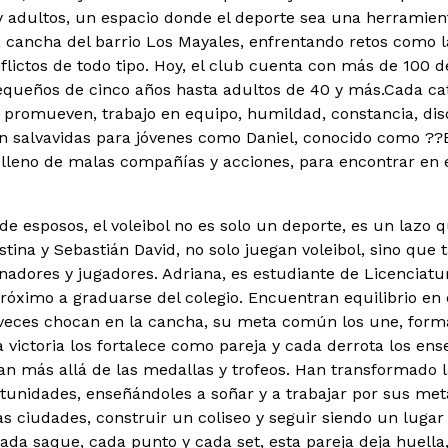
 y adultos, un espacio donde el deporte sea una herramien
cancha del barrio Los Mayales, enfrentando retos como la
flictos de todo tipo. Hoy, el club cuenta con más de 100 d
queños de cinco años hasta adultos de 40 y más.Cada cate
é promueven, trabajo en equipo, humildad, constancia, dis
un salvavidas para jóvenes como Daniel, conocido como ??B
lleno de malas compañías y acciones, para encontrar en e
de esposos, el voleibol no es solo un deporte, es un lazo 
istina y Sebastián David, no solo juegan voleibol, sino qu
adores y jugadores. Adriana, es estudiante de Licenciatu
próximo a graduarse del colegio. Encuentran equilibrio en
 veces chocan en la cancha, su meta común los une, form
a victoria los fortalece como pareja y cada derrota los en
van más allá de las medallas y trofeos. Han transformado 
tunidades, enseñándoles a soñar y a trabajar por sus meta
as ciudades, construir un coliseo y seguir siendo un luga
da saque, cada punto y cada set, esta pareja deja huell