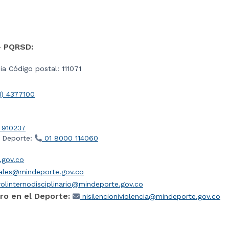
- PQRSD:
a Código postal: 111071
1) 4377100
 910237
l Deporte:
01 8000 114060
gov.co
iales@mindeporte.gov.co
olinternodisciplinario@mindeporte.gov.co
ro en el Deporte:
nisilencioniviolencia@mindeporte.gov.co