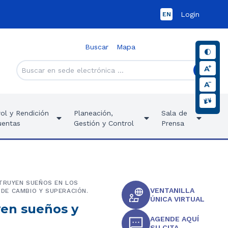
Login
EN
Buscar
Mapa
ol y Rendición
Planeación,
Sala de
uentas
Gestión y Control
Prensa
STRUYEN SUEÑOS EN LOS
VENTANILLA
DE CAMBIO Y SUPERACIÓN.
ÚNICA VIRTUAL
yen sueños y
AGENDE AQUÍ
SU CITA