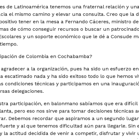
íses de Latinoamérica tenemos una fraternal relación y un
acia el mismo camino y elevar una consulta. Creo que la 
sitivo tener en la mesa a Fernando Cáceres, ministro de
emas de cómo conseguir recursos o buscar un patrocinado
scolares y un soporte económico que le dé a Consude ma
 tiempo.
ticipación de Colombia en Cochabamba?
agradecer a la organización, pues ha sido un esfuerzo en
ha escatimado nada y ha sido exitoso todo lo que hemos v
as condiciones técnicas y participamos en una inauguraci
ersas delegaciones.
tra participación, en balonmano sabíamos que era difícil 
anta, pero eso nos sirve para tomar decisiones técnicas
ar. Debemos recordar que aspiramos a un segundo lugar p
uerte y al que tenemos dificultad aún para llegarle. Sin
y la actitud decidida de venir a competir, disfrutar y vivi