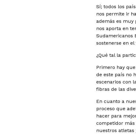
Sí; todos los pa
nos permite ir h
además es muy po
nos aporta en t
Sudamericanos E
sostenerse en el
¿Qué tal la par
Primero hay que 
de este país no 
escenarios con l
fibras de las div
En cuanto a nues
proceso que adel
hacer para mejor
competidor más f
nuestros atletas 