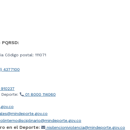
- PQRSD:
a Código postal: 111071
1) 4377100
 910237
l Deporte:
01 8000 114060
gov.co
iales@mindeporte.gov.co
olinternodisciplinario@mindeporte.gov.co
ro en el Deporte:
nisilencioniviolencia@mindeporte.gov.co