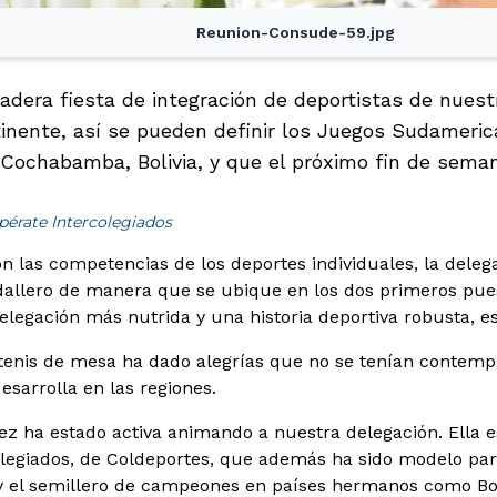
Reunion-Consude-59.jpg
dera fiesta de integración de deportistas de nuestr
tinente, así se pueden definir los Juegos Sudameri
 Cochabamba, Bolivia, y que el próximo fin de semana
pérate Intercolegiados
con las competencias de los deportes individuales, la dele
allero de manera que se ubique en los dos primeros pues
elegación más nutrida y una historia deportiva robusta, es 
l tenis de mesa ha dado alegrías que no se tenían contemp
esarrolla en las regiones.
z ha estado activa animando a nuestra delegación. Ella e
legiados, de Coldeportes, que además ha sido modelo par
y el semillero de campeones en países hermanos como Bol