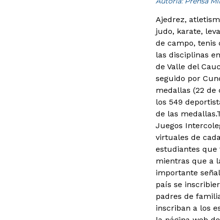
Autoría: Prensa M
Ajedrez, atletism
judo, karate, lev
de campo, tenis 
las disciplinas 
de Valle del Cau
seguido por Cund
medallas (22 de o
los 549 deportist
de las medallas.
Juegos Intercole
virtuales de cad
estudiantes que 
mientras que a l
importante señal
país se inscribi
padres de famili
inscriban a los 
la página web de