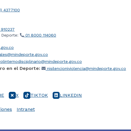
1) 4377100
 910237
l Deporte:
01 8000 114060
gov.co
iales@mindeporte.gov.co
olinternodisciplinario@mindeporte.gov.co
ro en el Deporte:
nisilencioniviolencia@mindeporte.gov.co
BE
X
TIKTOK
LINKEDIN
iones
Intranet