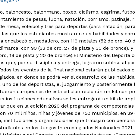
indeporte
o, baloncesto, balonmano, boxeo, ciclismo, esgrima, fútbol
antamiento de pesas, lucha, natación, porrismo, patinaje, r
de mesa, voleibol y tres para deportes (para natación, par
en las que los estudiantes mostraron sus habilidades y com
ca encabezó el medallero, con 119 metales (52 de oro, 40 d
imarca, con 90 (33 de oro, 27 de plata y 30 de bronce), 
ro, 18 de plata y 20 de bronce).El Ministerio del Deporte 
as que, por su disciplina y entrega, lograron subirse al po
Todos los eventos de la final nacional estarán publicados 
giados, en donde se podrá ver el desarrollo de las habili
a uno de los deportistas, el juzgamiento y posteriormente 
fueron campeones de esta edición recibirán un kit con pr
as instituciones educativas se les entregará un kit de im
ar que en la edición 2020 del programa de competencias
eron 70 mil niños, niñas y jóvenes de 750 municipios, en 2
a, instituciones y organizaciones que trabajan con person
estudiantes en los Juegos Intercolegiados Nacionales 2021,
l Ministerio del Deporte, www.mindeporte.gov.co. ¡Esperam