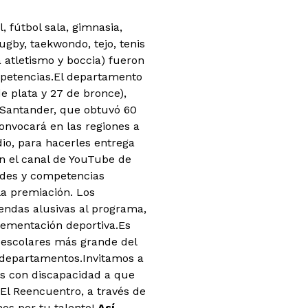
, fútbol sala, gimnasia,
ugby, taekwondo, tejo, tenis
a atletismo y boccia) fueron
petencias.
El departamento
e plata y 27 de bronce),
y Santander, que obtuvó 60
convocará en las regiones a
dio, para hacerles entrega
en el canal de YouTube de
dades y competencias
la premiación. Los
endas alusivas al programa,
plementación deportiva.Es
 escolares más grande del
9 departamentos.Invitamos a
as con discapacidad a que
 El Reencuentro, a través de
os por tu talento!
Así