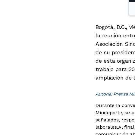
Bogotá, D.C., v
la reunión entr
Asociación Sind
de su president
de esta organiz
trabajo para 20
ampliación de 
Autoría: Prensa M
Durante la conver
Mindeporte, se p
señalados, respe
laborales.
Al fin
comunicación abi