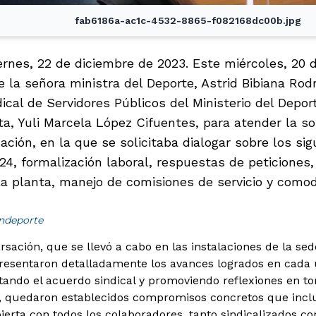
fab6186a-ac1c-4532-8865-f082168dc00b.jpg
iernes, 22 de diciembre de 2023. Este miércoles, 20
e la señora ministra del Deporte, Astrid Bibiana Rodr
ical de Servidores Públicos del Ministerio del Depo
a, Yuli Marcela López Cifuentes, para atender la sol
ación, en la que se solicitaba dialogar sobre los si
24, formalización laboral, respuestas de peticiones,
la planta, manejo de comisiones de servicio y como
indeporte
sación, que se llevó a cabo en las instalaciones de la sed
resentaron detalladamente los avances logrados en cada 
tando el acuerdo sindical y promoviendo reflexiones en to
al, quedaron establecidos compromisos concretos que incl
erta con todos los colaboradores, tanto sindicalizados co