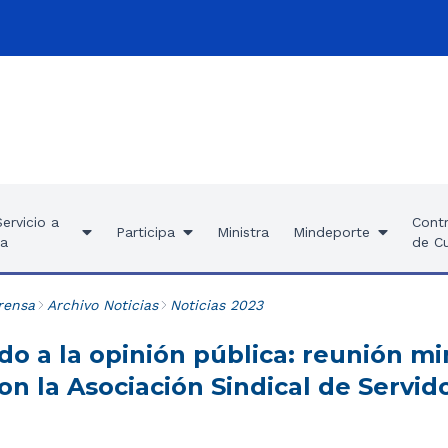
ervicio a
Contr
Participa
Ministra
Mindeporte
ía
de C
rensa
Archivo Noticias
Noticias 2023
 a la opinión pública: reunión min
n la Asociación Sindical de Servid