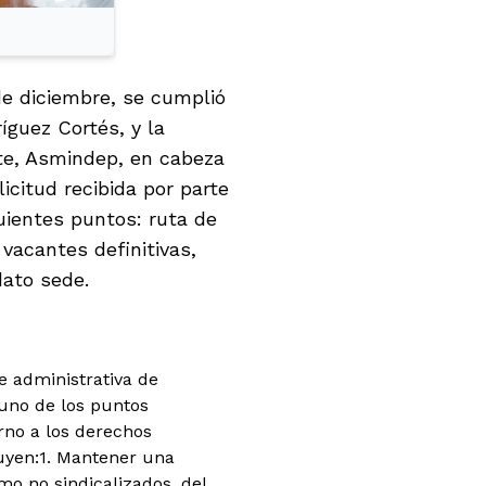
 de diciembre, se cumplió
íguez Cortés, y la
rte, Asmindep, en cabeza
icitud recibida por parte
guientes puntos: ruta de
 vacantes definitivas,
dato sede.
e administrativa de
uno de los puntos
rno a los derechos
uyen:
1. Mantener una
mo no sindicalizados, del