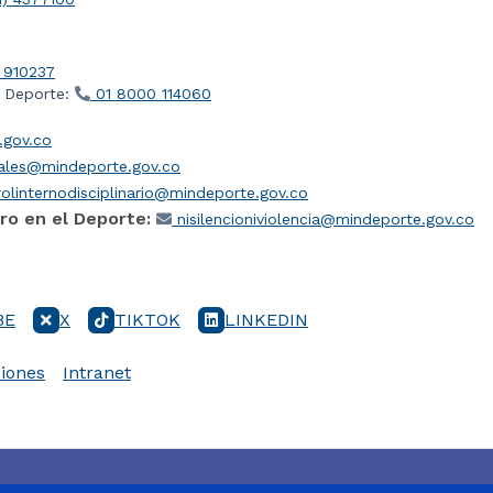
 910237
l Deporte:
01 8000 114060
gov.co
iales@mindeporte.gov.co
olinternodisciplinario@mindeporte.gov.co
ro en el Deporte:
nisilencioniviolencia@mindeporte.gov.co
BE
X
TIKTOK
LINKEDIN
iones
Intranet