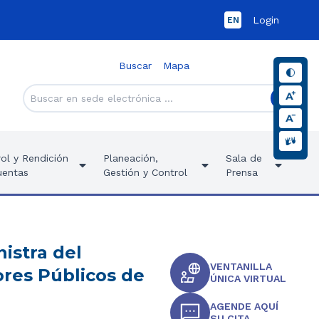
Login
EN
Buscar
Mapa
ol y Rendición
Planeación,
Sala de
uentas
Gestión y Control
Prensa
istra del
VENTANILLA
ores Públicos de
ÚNICA VIRTUAL
AGENDE AQUÍ
SU CITA