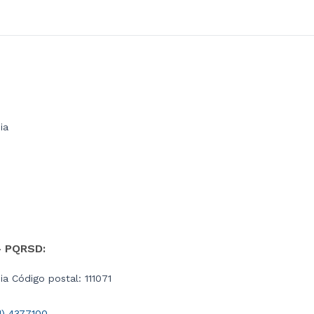
ia
- PQRSD:
a Código postal: 111071
1) 4377100