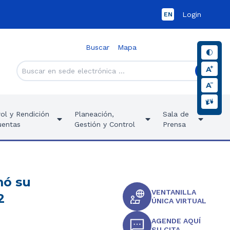
Login
EN
Buscar
Mapa
ol y Rendición
Planeación,
Sala de
uentas
Gestión y Control
Prensa
mó su
VENTANILLA
2
ÚNICA VIRTUAL
AGENDE AQUÍ
SU CITA