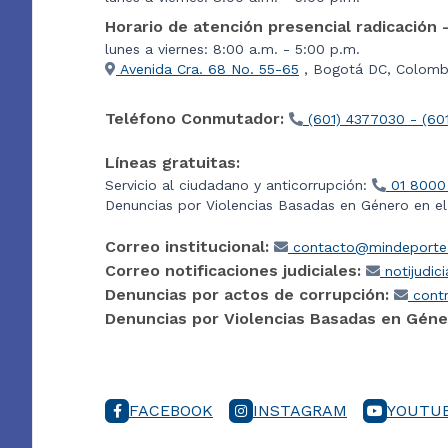
Horario de atención presencial radicación 
lunes a viernes: 8:00 a.m. - 5:00 p.m.
Avenida Cra. 68 No. 55-65
, Bogotá DC, Colombi
Teléfono Conmutador:
(601) 4377030 - (60
Líneas gratuitas:
Servicio al ciudadano y anticorrupción:
01 8000
Denuncias por Violencias Basadas en Género en e
Correo institucional:
contacto@mindeporte.
Correo notificaciones judiciales:
notijudic
Denuncias por actos de corrupción:
contr
Denuncias por Violencias Basadas en Géne
FACEBOOK
INSTAGRAM
YOUTU