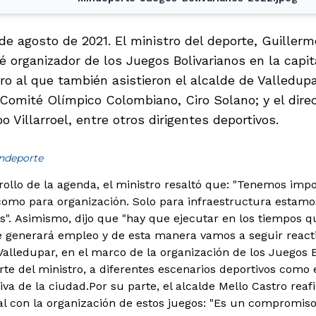
de agosto de 2021. El ministro del deporte, Guillerm
té organizador de los Juegos Bolivarianos en la capi
o al que también asistieron el alcalde de Valledupa
Comité Olímpico Colombiano, Ciro Solano; y el direc
o Villarroel, entre otros dirigentes deportivos.
indeporte
rollo de la agenda, el ministro resaltó que: "Tenemos imp
como para organización. Solo para infraestructura estam
s".
Asimismo, dijo que "hay que ejecutar en los tiempos qu
e generará empleo y de esta manera vamos a seguir react
a Valledupar, en el marco de la organización de los Juegos B
arte del ministro, a diferentes escenarios deportivos como
iva de la ciudad.Por su parte, el alcalde Mello Castro rea
l con la organización de estos juegos: "Es un compromiso