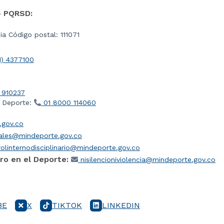
- PQRSD:
a Código postal: 111071
1) 4377100
 910237
l Deporte:
01 8000 114060
gov.co
iales@mindeporte.gov.co
olinternodisciplinario@mindeporte.gov.co
ro en el Deporte:
nisilencioniviolencia@mindeporte.gov.co
BE
X
TIKTOK
LINKEDIN