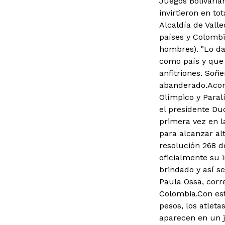
Juegos Bolivaria
invirtieron en to
Alcaldía de Vall
países y Colombi
hombres). "Lo da
como país y que 
anfitriones. Soñ
abanderado.Acomp
Olímpico y Paral
el presidente Du
primera vez en l
para alcanzar alt
resolución 268 d
oficialmente su 
brindado y así s
Paula Ossa, corr
Colombia.Con esta
pesos, los atleta
aparecen en un 