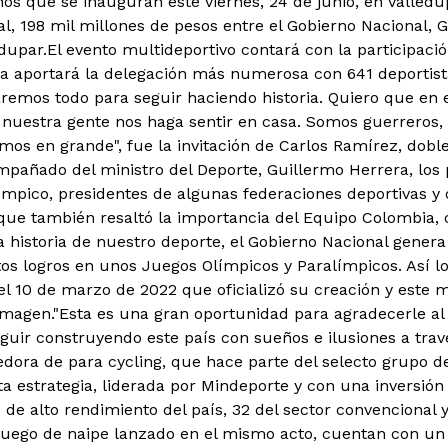
nos que se inauguran este viernes, 24 de junio, en Valledu
tal, 198 mil millones de pesos entre el Gobierno Nacional,
edupar.
El evento multideportivo contará con la participació
a aportará la delegación más numerosa con 641 deportist
remos todo para seguir haciendo historia. Quiero que en
nuestra gente nos haga sentir en casa. Somos guerreros,
emos en grande", fue la invitación de Carlos Ramírez, dobl
añado del ministro del Deporte, Guillermo Herrera, los 
ímpico, presidentes de algunas federaciones deportivas y o
que también resaltó la importancia del Equipo Colombia, 
a historia de nuestro deporte, el Gobierno Nacional genera
os logros en unos Juegos Olímpicos y Paralímpicos. Así lo 
el 10 de marzo de 2022 que oficializó su creación y este 
imagen."Esta es una gran oportunidad para agradecerle al
eguir construyendo este país con sueños e ilusiones a trav
edora de para cycling, que hace parte del selecto grupo d
 estrategia, liderada por Mindeporte y con una inversión i
s de alto rendimiento del país, 32 del sector convencional
juego de naipe lanzado en el mismo acto, cuentan con un