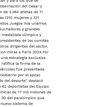
par y para los que se
 Gobernación del Cesar y
n de 3.264 atletas de 11
as (310 mujeres y 331
 estos Juegos nos unamos
 luchadores y grandes
e medallista olímpico y
presidentes de los comités
tros dirigentes del sector,
con miras a París 2024.Por
 una estrategia exclusiva
ratifica la firma de la
miércoles fue presentada
 Gobierno por el apoyo
és del deporte", destacó
e 62 deportistas del Equipo
nicial de 17 mil millones de
 y 30 del paralímpico que
 nuevo sistema de