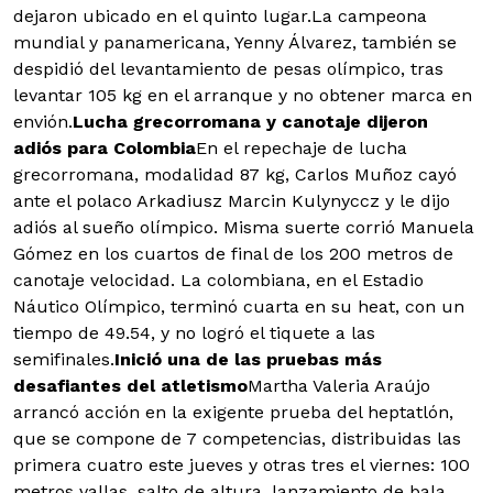
dejaron ubicado en el quinto lugar.
La campeona
mundial y panamericana, Yenny Álvarez, también se
despidió del levantamiento de pesas olímpico, tras
levantar 105 kg en el arranque y no obtener marca en
envión.
Lucha grecorromana y canotaje dijeron
adiós para Colombia
En el repechaje de lucha
grecorromana, modalidad 87 kg, Carlos Muñoz cayó
ante el polaco Arkadiusz Marcin Kulynyccz y le dijo
adiós al sueño olímpico. Misma suerte corrió Manuela
Gómez en los cuartos de final de los 200 metros de
canotaje velocidad. La colombiana, en el Estadio
Náutico Olímpico, terminó cuarta en su heat, con un
tiempo de 49.54, y no logró el tiquete a las
semifinales.
Inició una de las pruebas más
desafiantes del atletismo
Martha Valeria Araújo
arrancó acción en la exigente prueba del heptatlón,
que se compone de 7 competencias, distribuidas las
primera cuatro este jueves y otras tres el viernes: 100
metros vallas, salto de altura, lanzamiento de bala,