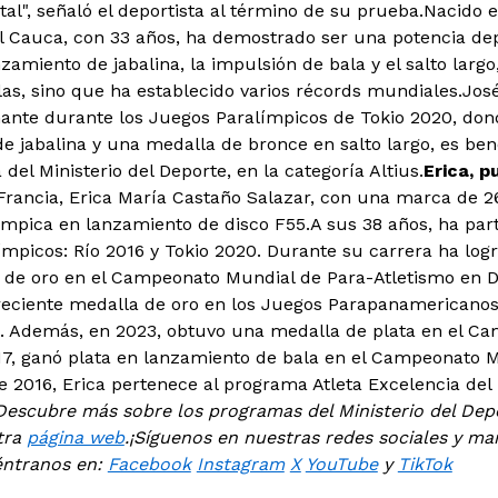
l", señaló el deportista al término de su prueba.
Nacido e
el Cauca, con 33 años, ha demostrado ser una potencia dep
zamiento de jabalina, la impulsión de bala y el salto larg
as, sino que ha establecido varios récords mundiales.Jos
ante durante los Juegos Paralímpicos de Tokio 2020, don
e jabalina y una medalla de bronce en salto largo, es ben
 del Ministerio del Deporte, en la categoría Altius.
Erica, p
 Francia, Erica María Castaño Salazar, con una marca de 2
pica en lanzamiento de disco F55.A sus 38 años, ha part
ímpicos: Río 2016 y Tokio 2020. Durante su carrera ha log
 de oro en el Campeonato Mundial de Para-Atletismo en D
a reciente medalla de oro en los Juegos Parapanamericanos
a. Además, en 2023, obtuvo una medalla de plata en el C
17, ganó plata en lanzamiento de bala en el Campeonato M
 2016, Erica pertenece al programa Atleta Excelencia del M
Descubre más sobre los programas del Ministerio del Depo
tra
página web
.
¡Síguenos en nuestras redes sociales y ma
ntranos en:
Facebook
Instagram
X
YouTube
y
TikTok