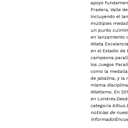
apoyo fundamenta
Pradera, Valle d
incluyendo el lan
múltiples medall
un punto culmin
en lanzamiento d
Atleta Excelencia
en el Estadio de
campeona paralím
los Juegos Paral
como la medalla
de jabalina, y l
misma disciplin
Atletismo. En 20
en Londres.Desde
categoría Altius.
noticias de nues
informado!
Encué