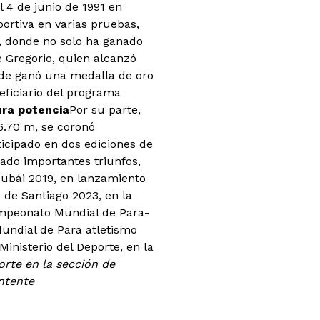
l 4 de junio de 1991 en
ortiva en varias pruebas,
o, donde no solo ha ganado
é Gregorio, quien alcanzó
de ganó una medalla de oro
eficiario del programa
ura potencia
Por su parte,
6.70 m, se coronó
icipado en dos ediciones de
rado importantes triunfos,
ubái 2019, en lanzamiento
 de Santiago 2023, en la
ampeonato Mundial de Para-
undial de Para atletismo
inisterio del Deporte, en la
rte en la sección de
ntente