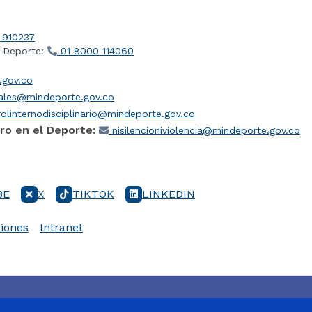
 910237
l Deporte:
01 8000 114060
gov.co
iales@mindeporte.gov.co
olinternodisciplinario@mindeporte.gov.co
ro en el Deporte:
nisilencioniviolencia@mindeporte.gov.co
BE
X
TIKTOK
LINKEDIN
iones
Intranet