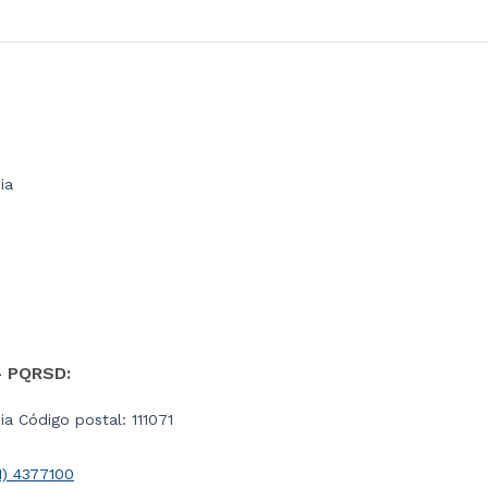
ia
- PQRSD:
a Código postal: 111071
1) 4377100