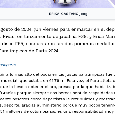
ERIKA-CASTANO.jpeg
agosto de 2024. ¡Un viernes para enmarcar en el dep
 Rivas, en lanzamiento de jabalina F38; y Erica Mar
 disco F55, conquistaron las dos primeras medalla
Paralímpicos de París 2024.
indeporte
ir a lo más alto del podio en las justas paralímpicas fue 
 mundial, que estaba en 61,76 m. Esta vez, el Para atleta
o que lo llevó a obtener el oro, presea por la que había t
"Gracias porque siempre nos hemos sentido respaldados de
mente nosotros como deportistas le retribuimos y mostra
el deporte, gracias al ministerio porque muy pocos tenemos
 51 millones de colombianos, es una responsabilidad muy