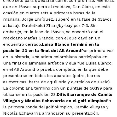
cinco sets para quedarse con el compromiso. Mientras
que en 16avos superó al moldavo, Dan Olaru, en esta
ocasión en cuatro sets.A primeras horas de la
mañana, Jorge Enríquez, superó en la fase de 32avos
al kazajo Dauletkeldi Zhangbyrbay por 7-3. Sin
embargo, en la fase de 16avos, se encontró con el
mexicano Matías Grande, con el que cayó en un
encuentro cerrado.
Luisa Blanco terminó en la
posición 23 en la final del All Around
Por primera vez
en la historia, una atleta colombiana participaba en
una final de gimnasia artística y ella fue Luisa Blanco,
en el All Around o prueba completa, en la que debe
presentarse en todos los aparatos (potro, barras
asimétricas, barra de equilibrio y ejercicios de suelo).
La colombiana terminó con un puntaje de 50.199 para
ubicarse en la posición 23.
Difícil arranque de Camilo
Villegas y Nicolás Echavarría en el golf olímpico
En
la primera ronda del golf olímpico, Camilo Villegas y
Nicolás Echavarría arrancaron su presentación.