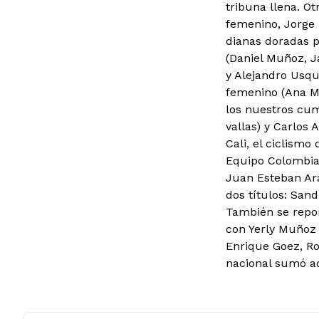
tribuna llena. O
femenino, Jorge 
dianas doradas p
(Daniel Muñoz, J
y Alejandro Usqu
femenino (Ana Ma
los nuestros cump
vallas) y Carlos
Cali, el ciclismo
Equipo Colombia,
Juan Esteban Ara
dos títulos: San
También se repor
con Yerly Muñoz 
Enrique Goez, Ro
nacional sumó ad