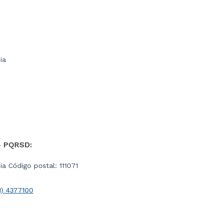
ia
- PQRSD:
a Código postal: 111071
1) 4377100