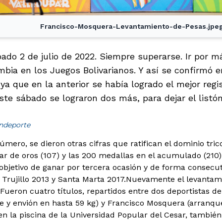
Francisco-Mosquera-Levantamiento-de-Pesas.jpe
ado 2 de julio de 2022. Siempre superarse. Ir por m
bia en los Juegos Bolivarianos. Y así se confirmó e
a que en la anterior se había logrado el mejor regi
ste sábado se lograron dos más, para dejar el listón
indeporte
mero, se dieron otras cifras que ratifican el dominio trico
ar de oros (107) y las 200 medallas en el acumulado (210)
objetivo de ganar por tercera ocasión y de forma consecuti
Trujillo 2013 y Santa Marta 2017.
Nuevamente el levantam
 Fueron cuatro títulos, repartidos entre dos deportistas d
e y envión en hasta 59 kg) y Francisco Mosquera (arranqu
en la piscina de la Universidad Popular del Cesar, también