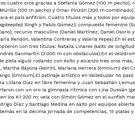
tros cuatro oros gracias a Stefanía Gómez (100 m pecho), r
Murillo (100 m pecho) y Ómar Pinzón (200 m combinado).
ara el país anfitrión. Cuatro títulos más y todos por equ
agdeepteji Singh y Pablo Gómez); compuesto femenino (Sa
iano); recurvo masculino (Daniel Martínez, Daniel Osorio 
ría Rendón, Valentina Contreras y Valeria Yepes).En el est
lieron con tres títulos: Natalia Linares (salto de longitu
 Andrés Sanmartín (3.000 m con obstáculos).En el velódrom
 de pista siguió rodando con éxito y alcanzó tres oros más, 
 Martha Bayona (keirin), Mariana Herrera (ómnium) del Co
ngo (ómnium).El patinaje artístico en Valledupar no pasó 
dra Liliana Díaz en libre femenina y Juan Sebastián Lemus
taron con un oro la gimnasia rítmica con Lina Dussán (gen
en los K1 200 m; vela con Simón Gómez en el sunfish ma
drigo Díaz y Santiago Medina en salto por equipos abierta
emás en la décima jornada de competencias, 15 platas y 