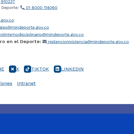
 910237
l Deporte:
01 8000 114060
gov.co
iales@mindeporte.gov.co
olinternodisciplinario@mindeporte.gov.co
ro en el Deporte:
nisilencioniviolencia@mindeporte.gov.co
BE
X
TIKTOK
LINKEDIN
iones
Intranet