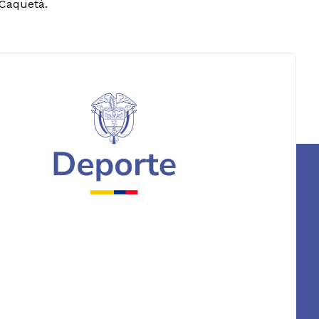
 Caquetá.