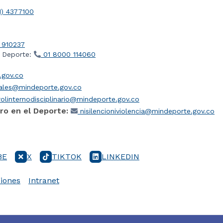
1) 4377100
 910237
l Deporte:
01 8000 114060
gov.co
iales@mindeporte.gov.co
olinternodisciplinario@mindeporte.gov.co
ro en el Deporte:
nisilencioniviolencia@mindeporte.gov.co
BE
X
TIKTOK
LINKEDIN
iones
Intranet