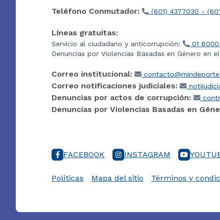
Teléfono Conmutador:
(601) 4377030 - (60
Líneas gratuitas:
Servicio al ciudadano y anticorrupción:
01 8000
Denuncias por Violencias Basadas en Género en e
Correo institucional:
contacto@mindeporte.
Correo notificaciones judiciales:
notijudic
Denuncias por actos de corrupción:
contr
Denuncias por Violencias Basadas en Géne
FACEBOOK
INSTAGRAM
YOUTU
Políticas
Mapa del sitio
Términos y condic