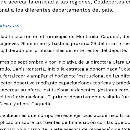
 de acercar la entidad a las regiones, Coldeportes 
ional a los diferentes departamentos del país.
ldeportes
dad la cita fue en el municipio de Montañita, Caquetá, do
te jueves 26 de enero y hasta el próximo 29 del mismo mes
, liderada por profesionales del ente rector del deporte.
mes de septiembre y por iniciativa de la directora Clara L
ollo, Danis Rentería, inició la estrategia denominada "Cold
 fortalecer y ampliar el horizonte institucional de las dife
sector deportivo mediante capacitaciones teóricas y prácti
 acercar su oferta institucional a docentes, gestores comu
l territorio nacional. El primer departamento visitado fue
 Cesar y ahora Caquetá.
apacitaciones que componen este ejercicio académico la 
licación sobre las fuentes de financiación con las que c
exposición a cargo de la jefe asesora de planeación de Col