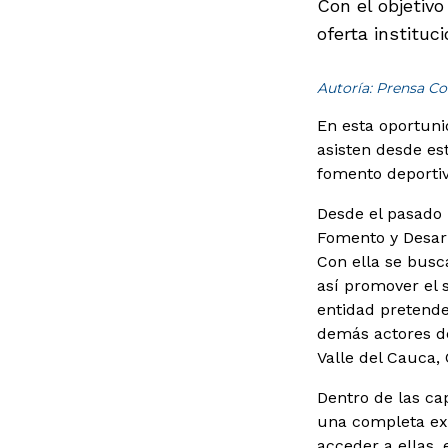
Con el objetivo
oferta instituc
Autoría: Prensa Co
En esta oportuni
asisten desde es
fomento deportivo
Desde el pasado 
Fomento y Desarr
Con ella se busca
así promover el 
entidad pretende
demás actores de
Valle del Cauca,
Dentro de las c
una completa exp
acceder a ellas, 