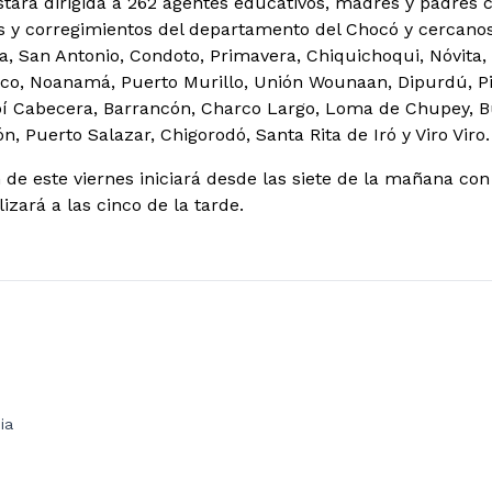
stará dirigida a 262 agentes educativos, madres y padres 
s y corregimientos del departamento del Chocó y cercanos
, San Antonio, Condoto, Primavera, Chiquichoqui, Nóvita,
co, Noanamá, Puerto Murillo, Unión Wounaan, Dipurdú, Pi
pí Cabecera, Barrancón, Charco Largo, Loma de Chupey, B
, Puerto Salazar, Chigorodó, Santa Rita de Iró y Viro Viro.
de este viernes iniciará desde las siete de la mañana con 
lizará a las cinco de la tarde.
ia