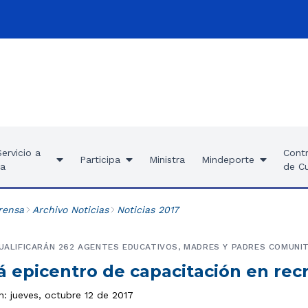
ervicio a
Contr
Participa
Ministra
Mindeporte
ía
de C
rensa
Archivo Noticias
Noticias 2017
CUALIFICARÁN 262 AGENTES EDUCATIVOS, MADRES Y PADRES COMUNI
á epicentro de capacitación en rec
n: jueves, octubre 12 de 2017