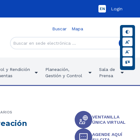
Login
EN
Buscar
Mapa
ol y Rendición
Planeación,
Sala de
uentas
Gestión y Control
Prensa
TARIOS
VENTANILLA
reación
ÚNICA VIRTUAL
AGENDE AQUÍ
SU CITA