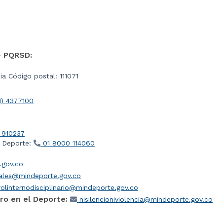
- PQRSD:
a Código postal: 111071
1) 4377100
 910237
l Deporte:
01 8000 114060
gov.co
iales@mindeporte.gov.co
olinternodisciplinario@mindeporte.gov.co
ro en el Deporte:
nisilencioniviolencia@mindeporte.gov.co