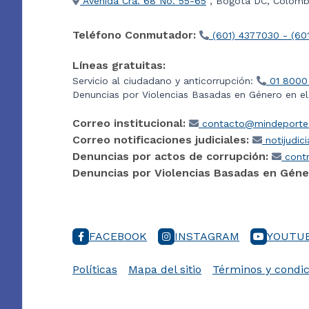
Avenida Cra. 68 No. 55-65
, Bogotá DC, Colombi
Teléfono Conmutador:
(601) 4377030 - (60
Líneas gratuitas:
Servicio al ciudadano y anticorrupción:
01 8000
Denuncias por Violencias Basadas en Género en e
Correo institucional:
contacto@mindeporte.
Correo notificaciones judiciales:
notijudic
Denuncias por actos de corrupción:
contr
Denuncias por Violencias Basadas en Géne
FACEBOOK
INSTAGRAM
YOUTU
Políticas
Mapa del sitio
Términos y condic