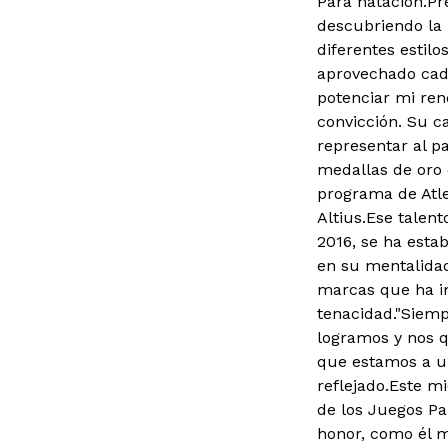
Para natación.
Pr
descubriendo la 
diferentes estil
aprovechado cad
potenciar mi rend
convicción. Su c
representar al p
medallas de oro q
programa de Atle
Altius.Ese talen
2016, se ha esta
en su mentalidad
marcas que ha im
tenacidad."Siem
logramos y nos 
que estamos a un
reflejado.Este m
de los Juegos Pa
honor, como él m