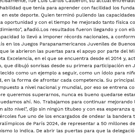
ecisamente, fue Luis Carlos Calderón, su actual entrenad
habilidad que tenía para aprender con facilidad los fund
os en este deporte. Quien terminó puliendo las capacidad
a oportunidad y con el tiempo he mejorado tanto física
imiento", añadió.Los resultados fueron llegando y con ello
apacidad lo llevó a imponer récords nacionales, a conforma
aís en los Juegos Parapanamericanos Juveniles de Buenos A
ue le abrieron las puertas para el apoyo por parte del Min
ta Excelencia, en el que se encuentra desde el 2014 y, ac
to, que dibujó sonrisas desde su primera participación en
blecido como un ejemplo a seguir, como un ídolo para niño
, en la forma de afrontar cada competencia. Su principal r
puesto a nivel nacional y mundial, por eso se entrena co
pre queremos superarnos, nunca es bueno quedarse estan
quedamos ahí. No. Trabajamos para continuar mejorando 
 alto nivel", dijo sin ningún titubeo y con esa esperanza
iércoles fue uno de los encargados de ondear la bandera t
ralímpicos de París 2024, de representar a 50 millones de
ismo lo indica. De abrir las puertas para que la delegaci