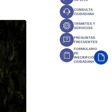
CONSULTA
CIUDADANA
TRÁMITES Y
SERVICIOS
PREGUNTAS
FRECUENTES
FORMULARIO
DE
INSCRIPCIÓN
CIUDADANA