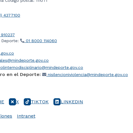
a Código postal: 111071
1) 4377100
 910237
l Deporte:
01 8000 114060
gov.co
iales@mindeporte.gov.co
olinternodisciplinario@mindeporte.gov.co
ro en el Deporte:
nisilencioniviolencia@mindeporte.gov.co
BE
X
TIKTOK
LINKEDIN
iones
Intranet