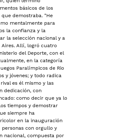
or, quien terminó
amentos básicos de los
es que demostraba. "He
 como mentalmente para
s la confianza y la
r la selección nacional y a
ires. Allí, logró cuatro
isterio del Deporte, con el
tualmente, en la categoría
 Juegos Paralímpicos de Rio
s y jóvenes; y todo radica
ival es él mismo y las
n dedicación, con
cado: como decir que ya lo
los tiempos y demostrar
 que siempre ha
ricolor en la inauguración
 personas con orgullo y
ón nacional, compuesta por