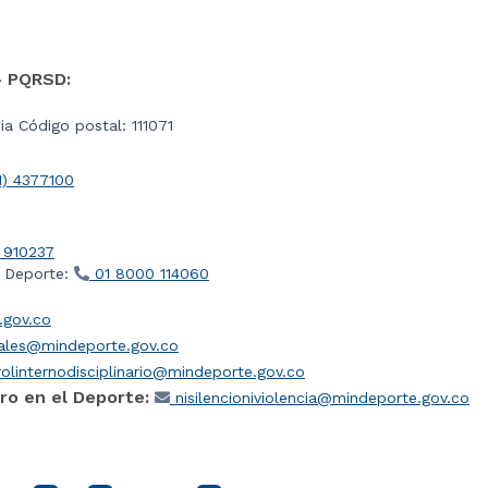
- PQRSD:
a Código postal: 111071
1) 4377100
 910237
l Deporte:
01 8000 114060
gov.co
iales@mindeporte.gov.co
olinternodisciplinario@mindeporte.gov.co
ro en el Deporte:
nisilencioniviolencia@mindeporte.gov.co