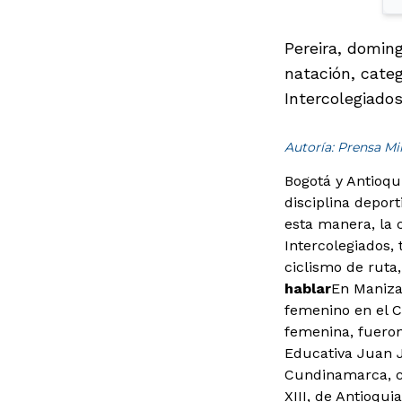
Pereira, doming
natación, categ
Intercolegiado
Autoría: Prensa M
Bogotá y Antioqu
disciplina deport
esta manera, la c
Intercolegiados,
ciclismo de ruta,
hablar
En Manizal
femenino en el C
femenina, fueron 
Educativa Juan J
Cundinamarca, co
XIII, de Antioqui