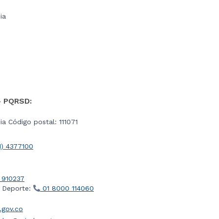
ia
- PQRSD:
a Código postal: 111071
1) 4377100
 910237
l Deporte:
01 8000 114060
gov.co