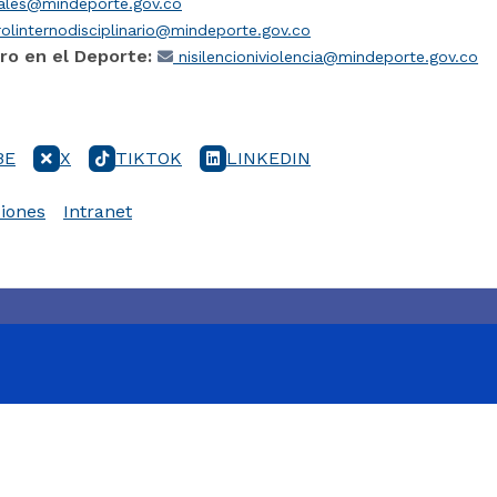
iales@mindeporte.gov.co
olinternodisciplinario@mindeporte.gov.co
ro en el Deporte:
nisilencioniviolencia@mindeporte.gov.co
BE
X
TIKTOK
LINKEDIN
iones
Intranet