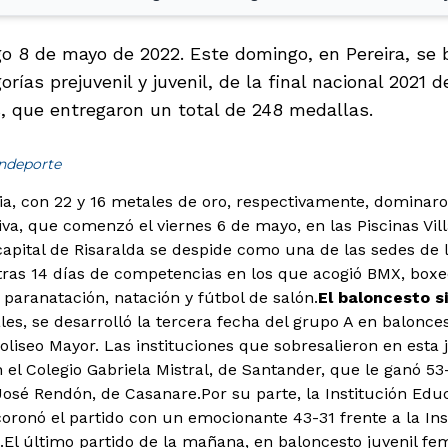
o 8 de mayo de 2022. Este domingo, en Pereira, se b
orías prejuvenil y juvenil, de la final nacional 2021 
s, que entregaron un total de 248 medallas.
indeporte
ia, con 22 y 16 metales de oro, respectivamente, dominaro
iva, que comenzó el viernes 6 de mayo, en las Piscinas Vil
apital de Risaralda se despide como una de las sedes de la
 tras 14 días de competencias en los que acogió BMX, boxeo
 paranatación, natación y fútbol de salón.
El baloncesto 
es, se desarrolló la tercera fecha del grupo A en balonce
oliseo Mayor. Las instituciones que sobresalieron en esta 
el Colegio Gabriela Mistral, de Santander, que le ganó 53-
osé Rendón, de Casanare.Por su parte, la Institución Educa
ronó el partido con un emocionante 43-31 frente a la Ins
a.El último partido de la mañana, en baloncesto juvenil fe