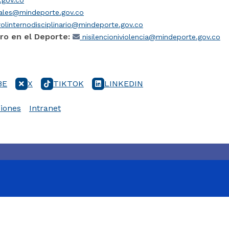
gov.co
iales@mindeporte.gov.co
olinternodisciplinario@mindeporte.gov.co
ro en el Deporte:
nisilencioniviolencia@mindeporte.gov.co
BE
X
TIKTOK
LINKEDIN
iones
Intranet