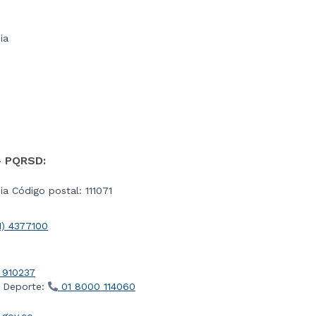
ia
- PQRSD:
a Código postal: 111071
1) 4377100
 910237
l Deporte:
01 8000 114060