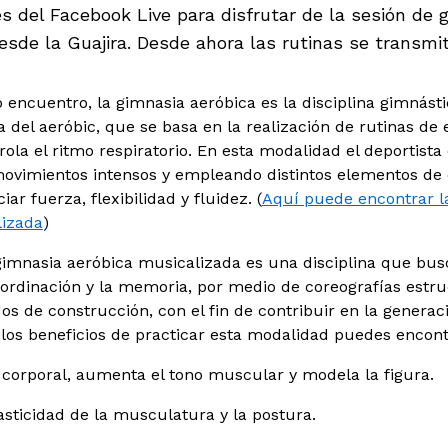
s del Facebook Live para disfrutar de la sesión de 
sde la Guajira. Desde ahora las rutinas se transmiti
 encuentro, la gimnasia aeróbica es la disciplina gimnásti
 del aeróbic, que se basa en la realización de rutinas de 
ola el ritmo respiratorio. En esta modalidad el deportista
ovimientos intensos y empleando distintos elementos de d
ar fuerza, flexibilidad y fluidez. (
Aquí puede encontrar l
lizada
)
 gimnasia aeróbica musicalizada es una disciplina que bu
coordinación y la memoria, por medio de coreografías estru
os de construcción, con el fin de contribuir en la generac
 los beneficios de practicar esta modalidad puedes encont
o corporal, aumenta el tono muscular y modela la figura.
asticidad de la musculatura y la postura.