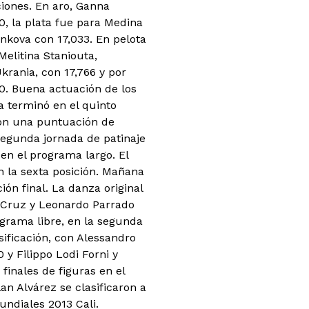
iones. En aro, Ganna
0, la plata fue para Medina
enkova con 17,033. En pelota
Melitina Staniouta,
krania, con 17,766 y por
0. Buena actuación de los
a terminó en el quinto
 con una puntuación de
segunda jornada de patinaje
 en el programa largo. El
 la sexta posición. Mañana
ón final. La danza original
a Cruz y Leonardo Parrado
ograma libre, en la segunda
sificación, con Alessandro
y Filippo Lodi Forni y
finales de figuras en el
an Alvárez se clasificaron a
undiales 2013 Cali.