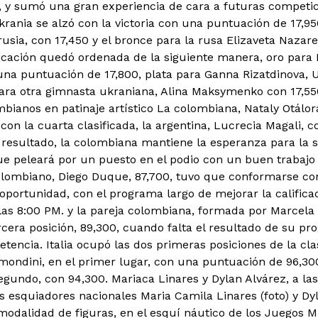
 y sumó una gran experiencia de cara a futuras competic
krania se alzó con la victoria con una puntuación de 17,95
rusia, con 17,450 y el bronce para la rusa Elizaveta Nazar
ificación quedó ordenada de la siguiente manera, oro para 
 una puntuación de 17,800, plata para Ganna Rizatdinova, U
ara otra gimnasta ukraniana, Alina Maksymenko con 17,55
mbianos en patinaje artístico La colombiana, Nataly Otálor
con la cuarta clasificada, la argentina, Lucrecia Magali,
 resultado, la colombiana mantiene la esperanza para la 
 que peleará por un puesto en el podio con un buen trabajo
lombiano, Diego Duque, 87,700, tuvo que conformarse con
portunidad, con el programa largo de mejorar la calificaci
 las 8:00 PM. y la pareja colombiana, formada por Marcel
rcera posición, 89,300, cuando falta el resultado de su pr
tencia. Italia ocupó las dos primeras posiciones de la cla
mondini, en el primer lugar, con una puntuación de 96,300 
gundo, con 94,300. Mariaca Linares y Dylan Alvárez, a las 
s esquiadores nacionales Maria Camila Linares (foto) y Dyl
 modalidad de figuras, en el esquí náutico de los Juegos M