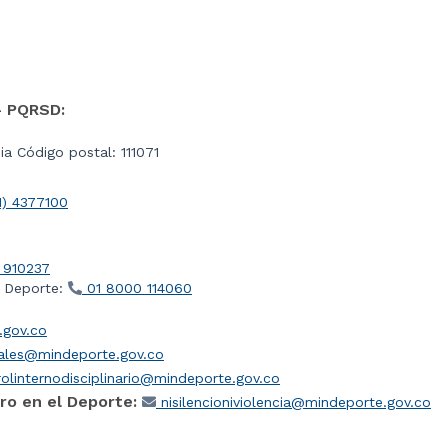
- PQRSD:
a Código postal: 111071
1) 4377100
 910237
l Deporte:
01 8000 114060
gov.co
iales@mindeporte.gov.co
olinternodisciplinario@mindeporte.gov.co
ro en el Deporte:
nisilencioniviolencia@mindeporte.gov.co