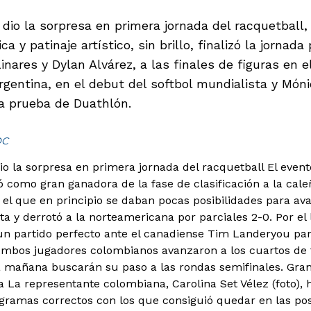
dio la sorpresa en primera jornada del racquetball,
ca y patinaje artístico, sin brillo, finalizó la jorna
Linares y Dylan Alvárez, a las finales de figuras en 
rgentina, en el debut del softbol mundialista y Móni
la prueba de Duathlón.
OC
io la sorpresa en primera jornada del racquetball
El event
 como gran ganadora de la fase de clasificación a la cale
 el que en principio se daban pocas posibilidades para av
ta y derrotó a la norteamericana por parciales 2-0. Por el
un partido perfecto ante el canadiense Tim Landeryou pa
 Ambos jugadores colombianos avanzaron a los cuartos de f
la mañana buscarán su paso a las rondas semifinales. Gran
a La representante colombiana, Carolina Set Vélez (foto), 
ramas correctos con los que consiguió quedar en las posi