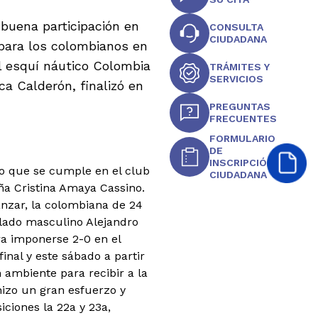
 buena participación en
CONSULTA
CIUDADANA
da para los colombianos en
el esquí náutico Colombia
TRÁMITES Y
SERVICIOS
ca Calderón, finalizó en
PREGUNTAS
FRECUENTES
FORMULARIO
DE
INSCRIPCIÓN
o que se cumple en el club
CIUDADANA
ña Cristina Amaya Cassino.
anzar, la colombiana de 24
 lado masculino Alejandro
ra imponerse 2-0 en el
inal y este sábado a partir
 ambiente para recibir a la
hizo un gran esfuerzo y
ciones la 22a y 23a,