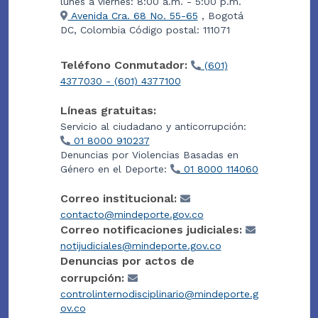
lunes a viernes: 8:00 a.m. - 5:00 p.m.
Avenida Cra. 68 No. 55-65
, Bogotá
DC, Colombia Código postal: 111071
Teléfono Conmutador:
(601)
4377030 - (601) 4377100
Líneas gratuitas:
Servicio al ciudadano y anticorrupción:
01 8000 910237
Denuncias por Violencias Basadas en
Género en el Deporte:
01 8000 114060
Correo institucional:
contacto@mindeporte.gov.co
Correo notificaciones judiciales:
notijudiciales@mindeporte.gov.co
Denuncias por actos de
corrupción:
controlinternodisciplinario@mindeporte.g
ov.co