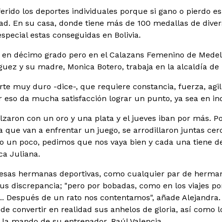
erido los deportes individuales porque si gano o pierdo es
ad. En su casa, donde tiene más de 100 medallas de diver
special estas conseguidas en Bolivia.
 en décimo grado pero en el Calazans Femenino de Medellín
íguez y su madre, Monica Botero, trabaja en la alcaldía de
rte muy duro -dice-, que requiere constancia, fuerza, agil
or eso da mucha satisfacción lograr un punto, ya sea en ind
lzaron con un oro y una plata y el jueves iban por más. Po
que van a enfrentar un juego, se arrodillaron juntas cer
 un poco, pedimos que nos vaya bien y cada una tiene de
ica Juliana.
, esas hermanas deportivas, como cualquier par de herma
us discrepancia; "pero por bobadas, como en los viajes p
.. Después de un rato nos contentamos", añade Alejandra.
de convertir en realidad sus anhelos de gloria, así como 
la mando de su entrenador, Raúl Valencia.