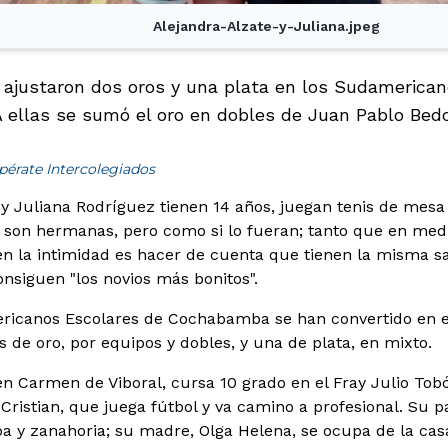
Alejandra-Alzate-y-Juliana.jpeg
 ajustaron dos oros y una plata en los Sudamerica
ellas se sumó el oro en dobles de Juan Pablo Bedo
pérate Intercolegiados
 y Juliana Rodríguez tienen 14 años, juegan tenis de mesa 
 son hermanas, pero como si lo fueran; tanto que en medi
n la intimidad es hacer de cuenta que tienen la misma s
onsiguen "los novios más bonitos".
ricanos Escolares de Cochabamba se han convertido en es
 de oro, por equipos y dobles, y una de plata, en mixto.
en Carmen de Viboral, cursa 10 grado en el Fray Julio Tob
ristian, que juega fútbol y va camino a profesional. Su pa
pa y zanahoria; su madre, Olga Helena, se ocupa de la cas