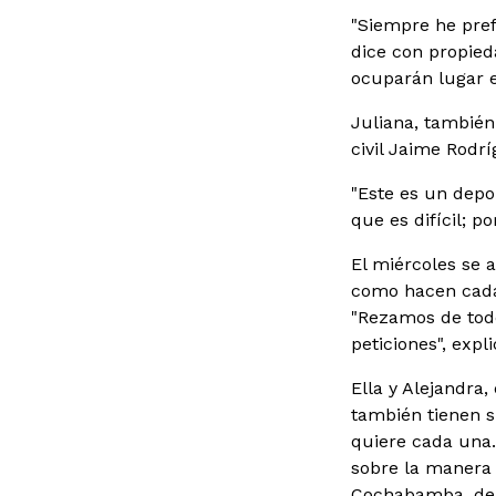
"Siempre he pref
dice con propied
ocuparán lugar e
Juliana, también
civil Jaime Rodr
"Este es un depo
que es difícil; p
El miércoles se a
como hacen cada 
"Rezamos de todo
peticiones", expl
Ella y Alejandra
también tienen s
quiere cada una.
sobre la manera 
Cochabamba, de 