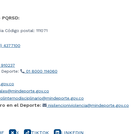
- PQRSD:
a Código postal: 111071
1) 4377100
 910237
l Deporte:
01 8000 114060
gov.co
iales@mindeporte.gov.co
olinternodisciplinario@mindeporte.gov.co
ro en el Deporte:
nisilencioniviolencia@mindeporte.gov.co
BE
X
TIKTOK
LINKEDIN