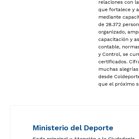
relaciones con la
que fortalece y a
mediante capacit
de 28.372 person
organizado, ampa
capacitación y a
contable, normas
y Control, se cu
certificados. Cif
muchas alegrías 
desde Coldeporte
que el próximo s
Ministerio del Deporte
Sede principal y Atención a la Ciudadanía