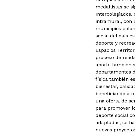
medallistas se 
Intercolegiados, 
intramural, con l
municipios colom
social del país e
deporte y recrea
Espacios Territo
proceso de reada
aporte también s
departamentos de
física también e
bienestar, calid
beneficiando a m
una oferta de se
para promover lo
deporte social c
adaptadas, se ha
nuevos proyectos