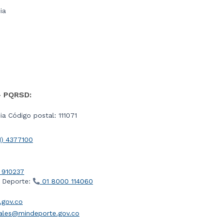
ia
- PQRSD:
a Código postal: 111071
1) 4377100
 910237
l Deporte:
01 8000 114060
gov.co
iales@mindeporte.gov.co