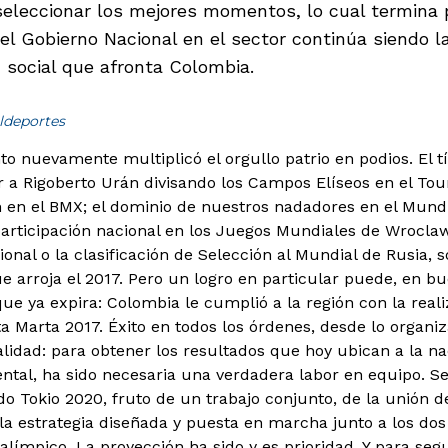
seleccionar los mejores momentos, lo cual termina
el Gobierno Nacional en el sector continúa siendo la
 social que afronta Colombia.
ldeportes
nto nuevamente multiplicó el orgullo patrio en podios. El
er a Rigoberto Urán divisando los Campos Elíseos en el To
 en el BMX; el dominio de nuestros nadadores en el Mundi
participación nacional en los Juegos Mundiales de Wrocla
ional o la clasificación de Selección al Mundial de Rusia, 
e arroja el 2017.
Pero un logro en particular puede, en bu
que ya expira: Colombia le cumplió a la región con la real
a Marta 2017. Éxito en todos los órdenes, desde lo organiz
lidad: para obtener los resultados que hoy ubican a la n
ental, ha sido necesaria una verdadera labor en equipo. Se
o Tokio 2020, fruto de un trabajo conjunto, de la unión 
a estrategia diseñada y puesta en marcha junto a los dos 
alímpico. La proyección ha sido y es prioridad. Y para seg