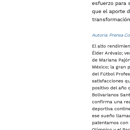
esfuerzo para 
que el aporte d
transformación
Autoría: Prensa Co
El alto rendimie
Éider Arévalo; v
de Mariana Pajón
México; la gran 
del Fútbol Profes
satisfacciones qu
positivo del año 
Bolivarianos Sant
confirma una rea
deportiva contin
ese sueño llamad
patentamos con l
Olímpico y el Par