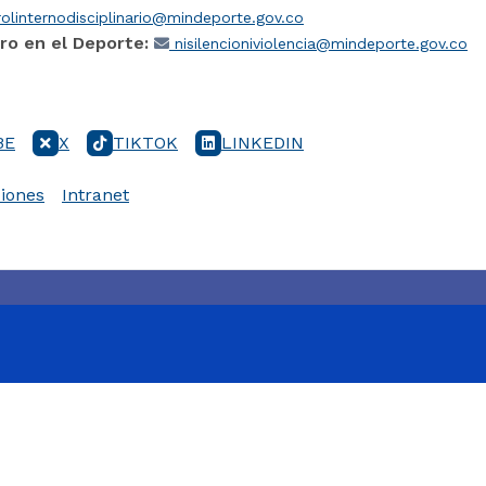
olinternodisciplinario@mindeporte.gov.co
ro en el Deporte:
nisilencioniviolencia@mindeporte.gov.co
BE
X
TIKTOK
LINKEDIN
iones
Intranet