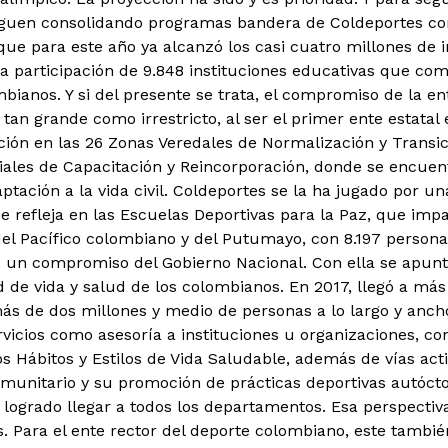
siguen consolidando programas bandera de Coldeportes c
que para este año ya alcanzó los casi cuatro millones de i
a participación de 9.848 instituciones educativas que comp
bianos. Y si del presente se trata, el compromiso de la e
s tan grande como irrestricto, al ser el primer ente estata
ción en las 26 Zonas Veredales de Normalización y Transi
riales de Capacitación y Reincorporación, donde se encuen
ptación a la vida civil. Coldeportes se la ha jugado por u
e refleja en las Escuelas Deportivas para la Paz, que imp
l Pacífico colombiano y del Putumayo, con 8.197 personas
s un compromiso del Gobierno Nacional. Con ella se apunt
ad de vida y salud de los colombianos. En 2017, llegó a má
ás de dos millones y medio de personas a lo largo y ancho
rvicios como asesoría a instituciones u organizaciones, co
s Hábitos y Estilos de Vida Saludable, además de vías acti
omunitario y su promoción de prácticas deportivas autóct
 logrado llegar a todos los departamentos. Esa perspectiv
. Para el ente rector del deporte colombiano, este tambié