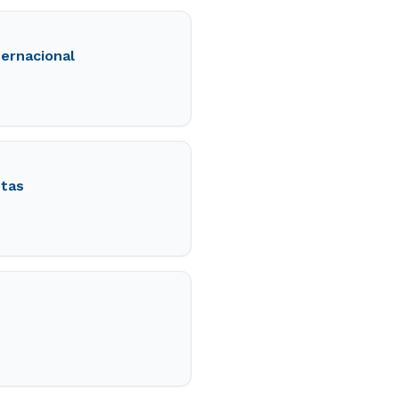
ternacional
stas