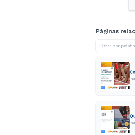
Páginas rela
Ca
ma
Qu
ma