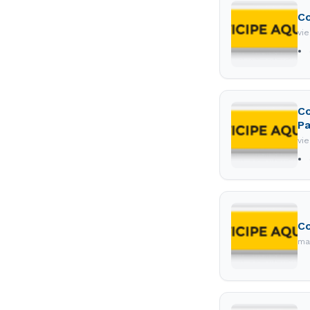
Co
vi
Co
Pa
vi
Co
ma