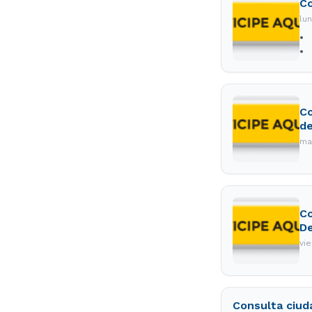
Co
lu
Co
de
ma
Co
De
vi
Consulta ciud