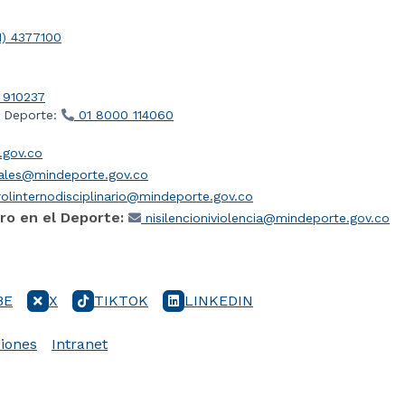
1) 4377100
 910237
l Deporte:
01 8000 114060
gov.co
iales@mindeporte.gov.co
olinternodisciplinario@mindeporte.gov.co
ro en el Deporte:
nisilencioniviolencia@mindeporte.gov.co
BE
X
TIKTOK
LINKEDIN
iones
Intranet