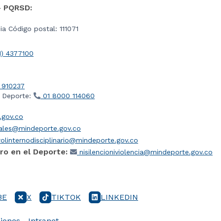
- PQRSD:
a Código postal: 111071
1) 4377100
 910237
l Deporte:
01 8000 114060
gov.co
iales@mindeporte.gov.co
olinternodisciplinario@mindeporte.gov.co
ro en el Deporte:
nisilencioniviolencia@mindeporte.gov.co
BE
X
TIKTOK
LINKEDIN
iones
Intranet