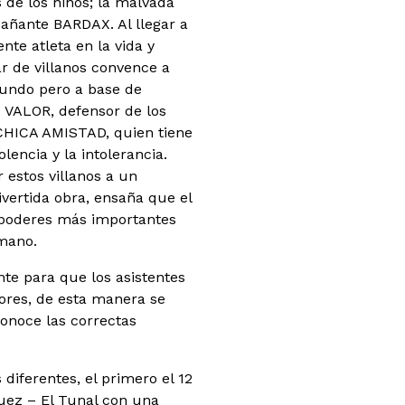
s de los niños; la malvada
añante BARDAX. Al llegar a
nte atleta en la vida y
ar de villanos convence a
mundo pero a base de
N VALOR, defensor de los
A CHICA AMISTAD, quien tiene
lencia y la intolerancia.
 estos villanos a un
ivertida obra, ensaña que el
os poderes más importantes
umano.
te para que los asistentes
lores, de esta manera se
conoce las correctas
diferentes, el primero el 12
quez – El Tunal con una