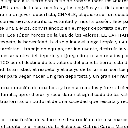
n llegado a la tierra con el fin de robarse todos los valore
U, ama de la las mentiras y los engaños y su fiel acomp
ran a un joven deportista, CHARLE; él quiere ser un excele
 con esfuerzo, sacrificio, voluntad y mucha pasión. Este p
 una a ellos, convirtiéndolo en el mejor deportista del 
s. Los súper héroes de la liga de los Valores, EL CAPITA
espeto, la honestidad, la disciplina y el juego limpio y L
 amistad –trabajo en equipo, ser incluyente, destruir la vio
es amantes del deporte y el juego limpio son retados por
 por el destino de los valores del planeta tierra; esta d
d, la amistad, el respeto, y el apoyo de la familia, son l
er para llegar hacer un gran deportista y un gran ser h
una duración de una hora y treinta minutos y fue suficien
familia, aprendieran y recordaran el significado de los va
 trasformación cultural de una sociedad que rescata y re
co – una fusión de valores se desarrolló en dos escenarios 
el auditorio principal de la Biblioteca Gabriel Garcia Már