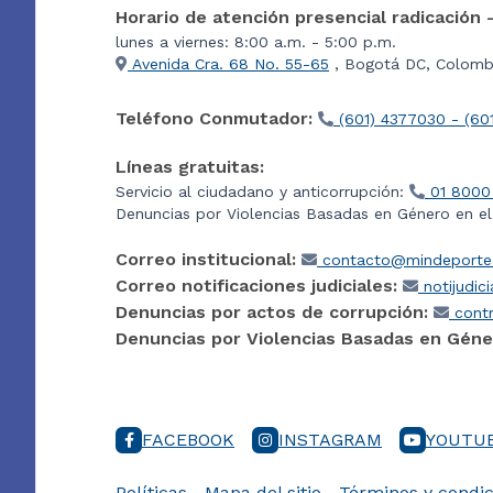
Horario de atención presencial radicación 
lunes a viernes: 8:00 a.m. - 5:00 p.m.
Avenida Cra. 68 No. 55-65
, Bogotá DC, Colombi
Teléfono Conmutador:
(601) 4377030 - (60
Líneas gratuitas:
Servicio al ciudadano y anticorrupción:
01 8000
Denuncias por Violencias Basadas en Género en e
Correo institucional:
contacto@mindeporte.
Correo notificaciones judiciales:
notijudic
Denuncias por actos de corrupción:
contr
Denuncias por Violencias Basadas en Géne
FACEBOOK
INSTAGRAM
YOUTU
Políticas
Mapa del sitio
Términos y condic