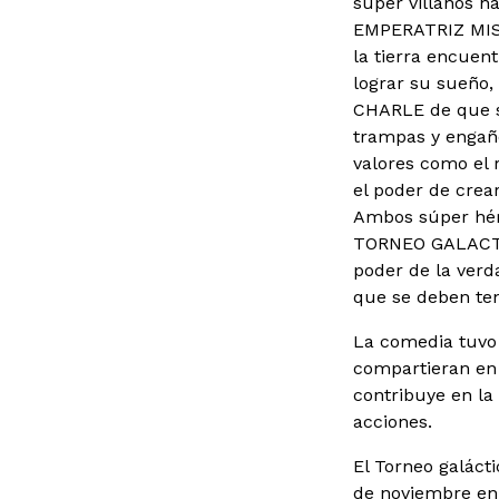
súper villanos ha
EMPERATRIZ MISIF
la tierra encuent
lograr su sueño,
CHARLE de que se
trampas y engaño
valores como el r
el poder de crear
Ambos súper héro
TORNEO GALACTICO
poder de la verda
que se deben ten
La comedia tuvo 
compartieran en 
contribuye en la
acciones.
El Torneo galácti
de noviembre en 