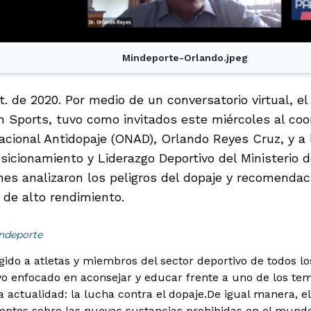
Mindeporte-Orlando.jpeg
t. de 2020. Por medio de un conversatorio virtual, e
 Sports, tuvo como invitados este miércoles al coo
cional Antidopaje (ONAD), Orlando Reyes Cruz, y a l
sicionamiento y Liderazgo Deportivo del Ministerio 
es analizaron los peligros del dopaje y recomendaci
 de alto rendimiento.
indeporte
gido a atletas y miembros del sector deportivo de todos los
vo enfocado en aconsejar y educar frente a uno de los t
 actualidad: la lucha contra el dopaje.
De igual manera, e
ptos sobre las nuevas sustancias prohibidas en el mundo