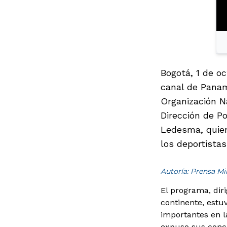
Bogotá, 1 de oc
canal de Panam
Organización Na
Dirección de Po
Ledesma, quien
los deportistas
Autoría: Prensa M
El programa, diri
continente, estu
importantes en la
expuso sus conce