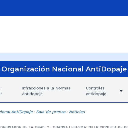
Organización Nacional AntiDopaje
s
Infracciones a la Normas
Controles
es
Antidopaje
antidopaje
ional AntiDopaje
Sala de prensa
Noticias
ORDINADOR DE LA ONAD, Y JOHANNA LEDESMA, NUTRICIONISTA DE P