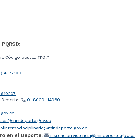
- PQRSD:
a Código postal: 111071
1) 4377100
 910237
l Deporte:
01 8000 114060
gov.co
iales@mindeporte.gov.co
olinternodisciplinario@mindeporte.gov.co
ro en el Deporte:
nisilencioniviolencia@mindeporte.gov.co