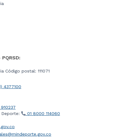
ia
- PQRSD:
a Código postal: 111071
1) 4377100
 910237
l Deporte:
01 8000 114060
gov.co
iales@mindeporte.gov.co