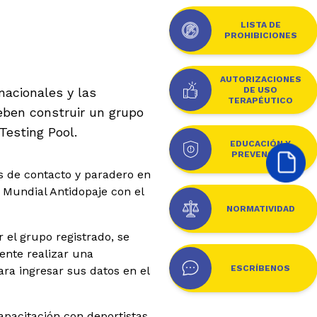
LISTA DE
PROHIBICIONES
AUTORIZACIONES
DE USO
nacionales y las
TERAPÉUTICO
eben construir un grupo
Testing Pool.
EDUCACIÓN Y
PREVENCIÓN
s de contacto y paradero en
 Mundial Antidopaje con el
NORMATIVIDAD
 el grupo registrado, se
mente realizar una
ESCRÍBENOS
ra ingresar sus datos en el
apacitación con deportistas