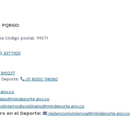
- PQRSD:
a Código postal: 111071
1) 4377100
 910237
l Deporte:
01 8000 114060
gov.co
iales@mindeporte.gov.co
olinternodisciplinario@mindeporte.gov.co
ro en el Deporte:
nisilencioniviolencia@mindeporte.gov.co