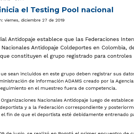
nicia el Testing Pool nacional
n: viernes, diciembre 27 de 2019
ial Antidopaje establece que las Federaciones Inter
 Nacionales Antidopaje Coldeportes en Colombia, d
que constituyen el grupo registrado para controles 
que sean incluidos en este grupo deben registrar sus dato
ministración de información ADAMS creado por la Agencia
seguimiento en el muestreo fuera de competencia.
s Organizaciones Nacionales Antidopaje luego de establecer
l deportista y a la Federación correspondiente y posterior
 el fin de que el deportista esté debidamente entrenado pa
09 de junio, se realizó en Bogotá el primer encuentro de c