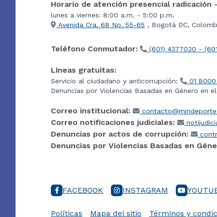
Horario de atención presencial radicación 
lunes a viernes: 8:00 a.m. - 5:00 p.m.
Avenida Cra. 68 No. 55-65
, Bogotá DC, Colombi
Teléfono Conmutador:
(601) 4377030 - (60
Líneas gratuitas:
Servicio al ciudadano y anticorrupción:
01 8000
Denuncias por Violencias Basadas en Género en e
Correo institucional:
contacto@mindeporte.
Correo notificaciones judiciales:
notijudic
Denuncias por actos de corrupción:
contr
Denuncias por Violencias Basadas en Géne
FACEBOOK
INSTAGRAM
YOUTU
Políticas
Mapa del sitio
Términos y condic