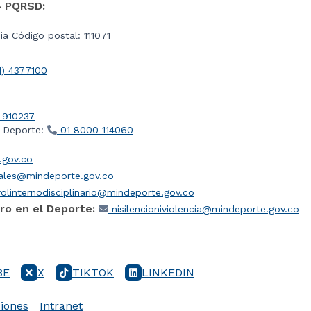
- PQRSD:
a Código postal: 111071
1) 4377100
 910237
l Deporte:
01 8000 114060
gov.co
iales@mindeporte.gov.co
olinternodisciplinario@mindeporte.gov.co
ro en el Deporte:
nisilencioniviolencia@mindeporte.gov.co
BE
X
TIKTOK
LINKEDIN
iones
Intranet