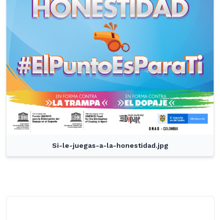
Si-le-juegas-a-la-honestidad.jpg