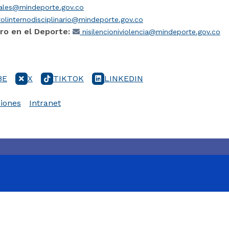
iales@mindeporte.gov.co
olinternodisciplinario@mindeporte.gov.co
ro en el Deporte:
nisilencioniviolencia@mindeporte.gov.co
BE
X
TIKTOK
LINKEDIN
iones
Intranet