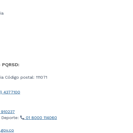
ia
- PQRSD:
a Código postal: 111071
1) 4377100
 910237
l Deporte:
01 8000 114060
gov.co