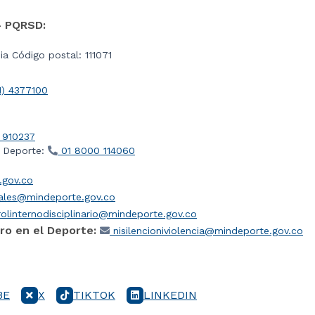
- PQRSD:
a Código postal: 111071
1) 4377100
 910237
l Deporte:
01 8000 114060
gov.co
iales@mindeporte.gov.co
olinternodisciplinario@mindeporte.gov.co
ro en el Deporte:
nisilencioniviolencia@mindeporte.gov.co
BE
X
TIKTOK
LINKEDIN