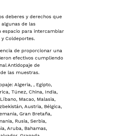
los deberes y derechos que
 algunas de las
n espacio para intercambiar
 y Coldeportes.
riencia de proporcionar una
cieron efectivos cumpliendo
nal Antidopaje de
 de las muestras.
aje: Algeria, , Egipto,
ica, Túnez, China, India,
 Líbano, Macao, Malasia,
zbekistán, Austria, Bélgica,
lemania, Gran Bretaña,
mania, Rusia, Serbia,
nia, Aruba, Bahamas,
alvador, Granada,