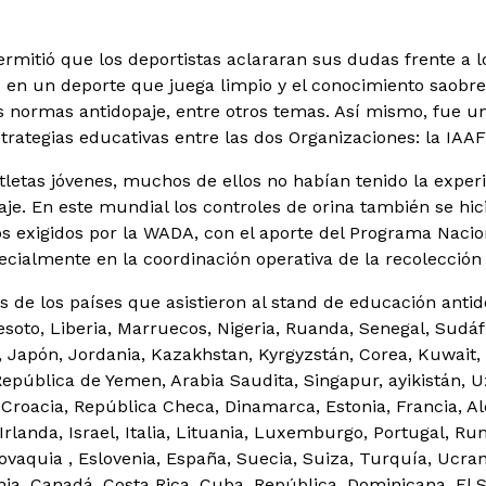
ermitió que los deportistas aclararan sus dudas frente a 
as en un deporte que juega limpio y el conocimiento saobre
as normas antidopaje, entre otros temas. Así mismo, fue u
trategias educativas entre las dos Organizaciones: la IAAF
atletas jóvenes, muchos de ellos no habían tenido la expe
je. En este mundial los controles de orina también se hi
os exigidos por la WADA, con el aporte del Programa Nacio
ecialmente en la coordinación operativa de la recolección
 de los países que asistieron al stand de educación antidop
esoto, Liberia, Marruecos, Nigeria, Ruanda, Senegal, Sudáfr
, Japón, Jordania, Kazakhstan, Kyrgyzstán, Corea, Kuwait,
 República de Yemen, Arabia Saudita, Singapur, ayikistán, U
, Croacia, República Checa, Dinamarca, Estonia, Francia, A
Irlanda, Israel, Italia, Lituania, Luxemburgo, Portugal, Ru
ovaquia , Eslovenia, España, Suecia, Suiza, Turquía, Ucra
ia, Canadá, Costa Rica, Cuba, República, Dominicana, El S