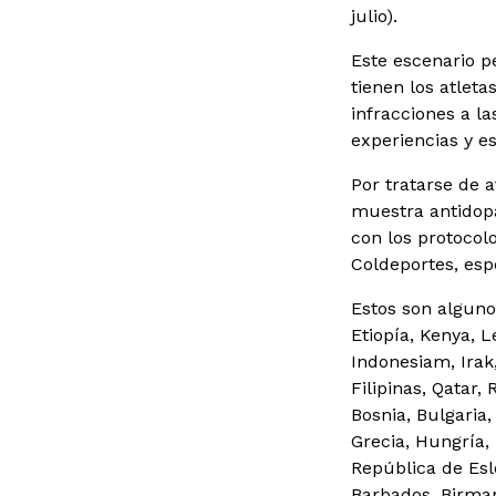
julio).
Este escenario p
tienen los atlet
infracciones a l
experiencias y es
Por tratarse de 
muestra antidopa
con los protocol
Coldeportes, esp
Estos son algunos
Etiopía, Kenya, L
Indonesiam, Irak
Filipinas, Qatar,
Bosnia, Bulgaria
Grecia, Hungría, 
República de Esl
Barbados, Birman