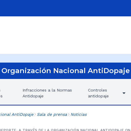
Organización Nacional AntiDopaje
s
Infracciones a la Normas
Controles
es
Antidopaje
antidopaje
ional AntiDopaje
Sala de prensa
Noticias
 DEPORTE, A TRAVÉS DE LA ORGANIZACIÓN NACIONAL ANTIDOPAJE O