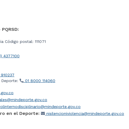
- PQRSD:
a Código postal: 111071
1) 4377100
 910237
l Deporte:
01 8000 114060
gov.co
iales@mindeporte.gov.co
olinternodisciplinario@mindeporte.gov.co
ro en el Deporte:
nisilencioniviolencia@mindeporte.gov.co