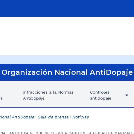
Organización Nacional AntiDopaje
s
Infracciones a la Normas
Controles
es
Antidopaje
antidopaje
ional AntiDopaje
Sala de prensa
Noticias
ONAL ANTIDOPAJE, QUE SE LLEVÓ A CABO EN LA CIUDAD DE MANIZAL