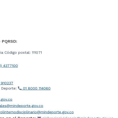
- PQRSD:
a Código postal: 111071
1) 4377100
 910237
l Deporte:
01 8000 114060
gov.co
iales@mindeporte.gov.co
olinternodisciplinario@mindeporte.gov.co