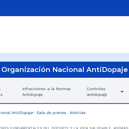
Organización Nacional AntiDopaje
s
Infracciones a la Normas
Controles
es
Antidopaje
antidopaje
ional AntiDopaje
Sala de prensa
Noticias
ORES FUNDAMENTALES DEL DEPORTE Y LA VIDA SALUDABLE, ADEMÁS