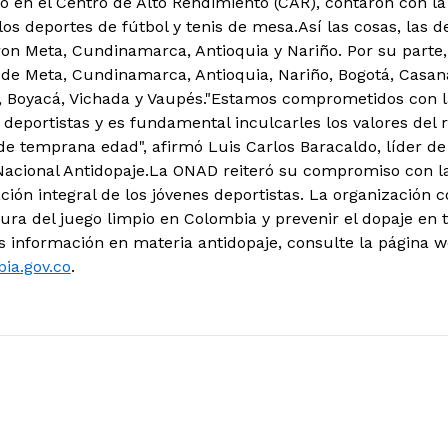
bo en el Centro de Alto Rendimiento (CAR), contaron con la
los deportes de fútbol y tenis de mesa.
Así las cosas, las 
ron Meta, Cundinamarca, Antioquia y Nariño. Por su parte,
 de Meta, Cundinamarca, Antioquia, Nariño, Bogotá, Casan
, Boyacá, Vichada y Vaupés."Estamos comprometidos con l
deportistas y es fundamental inculcarles los valores del r
de temprana edad", afirmó Luis Carlos Baracaldo, líder d
Nacional Antidopaje.La ONAD reiteró su compromiso con l
ción integral de los jóvenes deportistas. La organización 
tura del juego limpio en Colombia y prevenir el dopaje en t
 información en materia antidopaje, consulte la página 
ia.gov.co
.