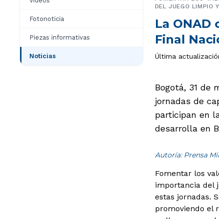
Videos
DEL JUEGO LIMPIO 
Fotonoticia
La ONAD c
Final Nac
Piezas informativas
Noticias
Última actualizació
Bogotá, 31 de 
jornadas de cap
participan en l
desarrolla en B
Autoría: Prensa M
Fomentar los val
importancia del j
estas jornadas. 
promoviendo el re