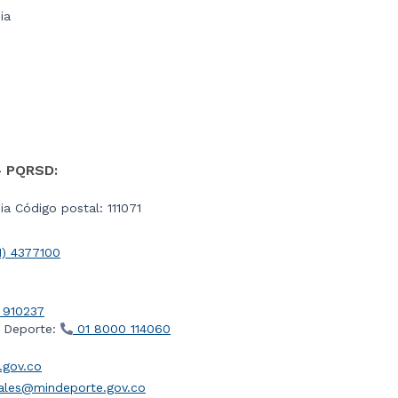
ia
- PQRSD:
a Código postal: 111071
1) 4377100
 910237
l Deporte:
01 8000 114060
gov.co
iales@mindeporte.gov.co