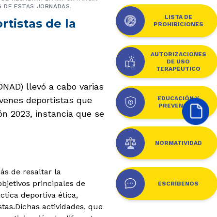
S DE ESTAS JORNADAS.
LISTA DE
tistas de la
PROHIBICIONES
AUTORIZACIONES
DE USO
TERAPÉUTICO
ONAD) llevó a cabo varias
óvenes deportistas que
EDUCACIÓN Y
PREVENCIÓN
ión 2023, instancia que se
NORMATIVIDAD
s de resaltar la
objetivos principales de
ESCRÍBENOS
tica deportiva ética,
stas.
Dichas actividades, que