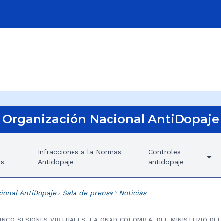
Organización Nacional AntiDopaje
s
Infracciones a la Normas
Controles
es
Antidopaje
antidopaje
ional AntiDopaje
Sala de prensa
Noticias
INCO SESIONES VIRTUALES, LA ONAD COLOMBIA, DEL MINISTERIO DE