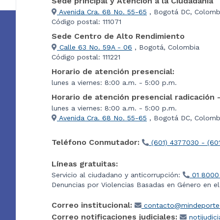
Sede principal y Atención a la Ciudadanía
Avenida Cra. 68 No. 55-65
, Bogotá DC, Colomb
Código postal: 111071
Sede Centro de Alto Rendimiento
Calle 63 No. 59A - 06
, Bogotá, Colombia
Código postal: 111221
Horario de atención presencial:
lunes a viernes: 8:00 a.m. - 5:00 p.m.
Horario de atención presencial radicación 
lunes a viernes: 8:00 a.m. - 5:00 p.m.
Avenida Cra. 68 No. 55-65
, Bogotá DC, Colombi
Teléfono Conmutador:
(601) 4377030 - (60
Líneas gratuitas:
Servicio al ciudadano y anticorrupción:
01 8000
Denuncias por Violencias Basadas en Género en e
Correo institucional:
contacto@mindeporte.
Correo notificaciones judiciales:
notijudic