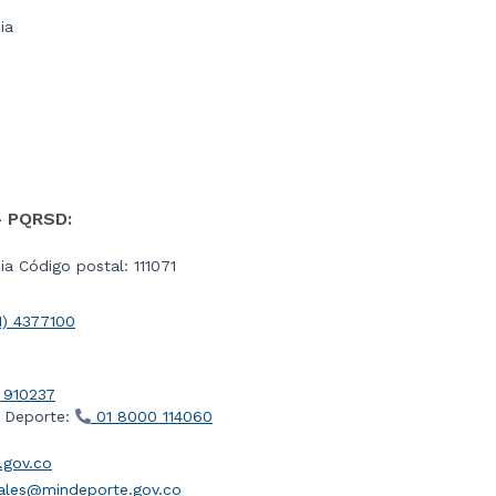
ia
- PQRSD:
a Código postal: 111071
1) 4377100
 910237
l Deporte:
01 8000 114060
gov.co
iales@mindeporte.gov.co