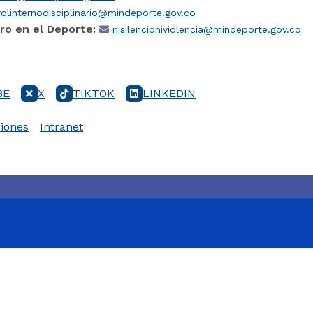
olinternodisciplinario@mindeporte.gov.co
ro en el Deporte:
nisilencioniviolencia@mindeporte.gov.co
BE
X
TIKTOK
LINKEDIN
iones
Intranet