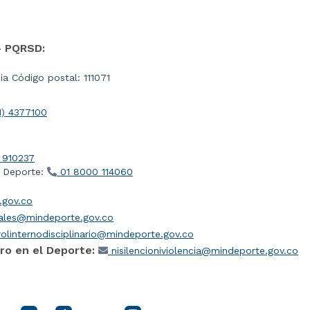
- PQRSD:
a Código postal: 111071
1) 4377100
 910237
l Deporte:
01 8000 114060
gov.co
iales@mindeporte.gov.co
olinternodisciplinario@mindeporte.gov.co
ro en el Deporte:
nisilencioniviolencia@mindeporte.gov.co