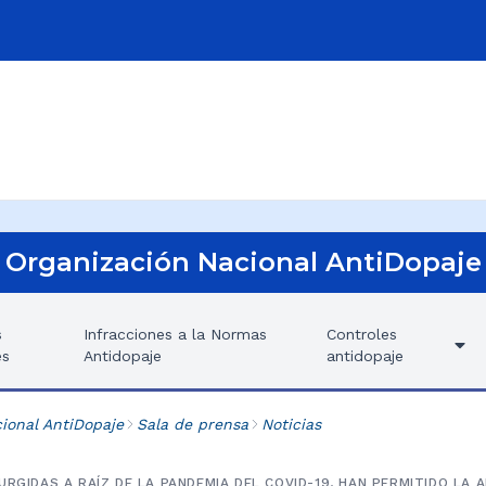
Organización Nacional AntiDopaje
s
Infracciones a la Normas
Controles
es
Antidopaje
antidopaje
ional AntiDopaje
Sala de prensa
Noticias
URGIDAS A RAÍZ DE LA PANDEMIA DEL COVID-19, HAN PERMITIDO LA 