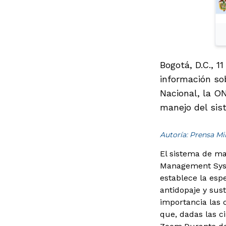
Bogotá, D.C., 1
información so
Nacional, la O
manejo del sis
Autoría: Prensa M
El sistema de ma
Management System
establece la esp
antidopaje y sus
importancia las 
que, dadas las c