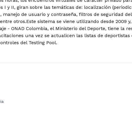
s horas, los encuentros virtuales de carácter privado para
s I y II, giran sobre las temáticas de: localización (periodi
te, manejo de usuario y contraseña, filtros de seguridad d
entre otros.
Este sistema se viene utilizando desde 2009 y,
je - ONAD Colombia, el Ministerio del Deporte, tiene la re
citaciones una vez se actualicen las listas de deportista
ontroles del Testing Pool.
ia