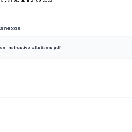
: viernes, abril 21 de 2023
anexos
on-instructivo-atletismo.pdf