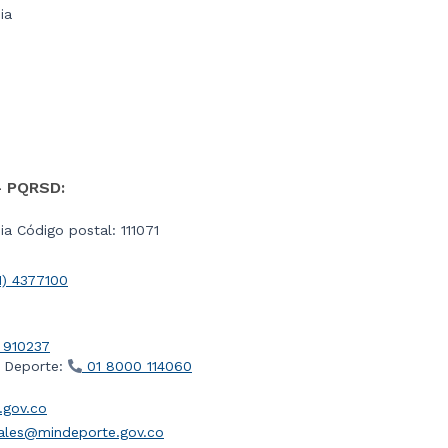
ia
- PQRSD:
a Código postal: 111071
1) 4377100
 910237
l Deporte:
01 8000 114060
gov.co
iales@mindeporte.gov.co