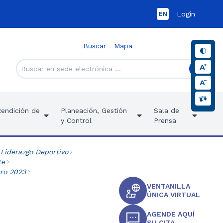
Login
EN
Buscar
Mapa
Rendición de
Planeación, Gestión
Sala de
y Control
Prensa
 Liderazgo Deportivo
te
ero 2023
VENTANILLA
ÚNICA VIRTUAL
AGENDE AQUÍ
SU CITA